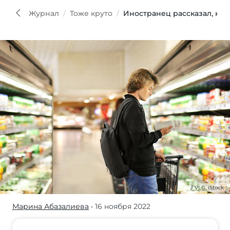
iStoc
Журнал
Тоже круто
Иностранец рассказал, на 
VLG, iStock
Марина Абазалиева
• 16 ноября 2022
Иностранцы
все