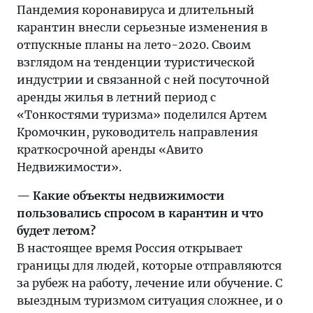
и
Пандемия коронавируса и длительный
длительный
карантин внесли серьезные изменения в
карантин
отпускные планы на лето-2020. Своим
внесли
взглядом на тенденции туристической
серьезные
индустрии и связанной с ней посуточной
изменения
аренды жилья в летний период с
в
«Тонкостями туризма» поделился Артем
отпускные
Кромочкин, руководитель направления
планы
краткосрочной аренды «Авито
на
Недвижимости».
лето-2020.
— Какие объекты недвижимости
пользовались спросом в карантин и что
будет летом?
В настоящее время Россия открывает
границы для людей, которые отправляются
за рубеж на работу, лечение или обучение. С
выездным туризмом ситуация сложнее, и о