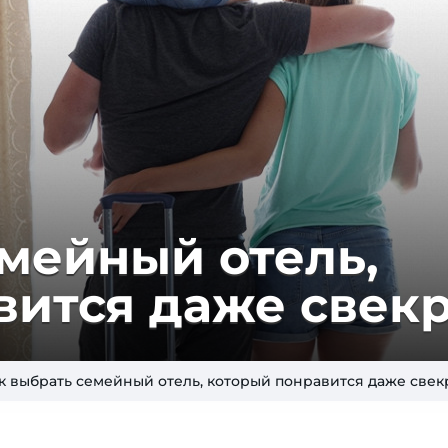
емейный отель,
вится даже свек
к выбрать семейный отель, который понравится даже све