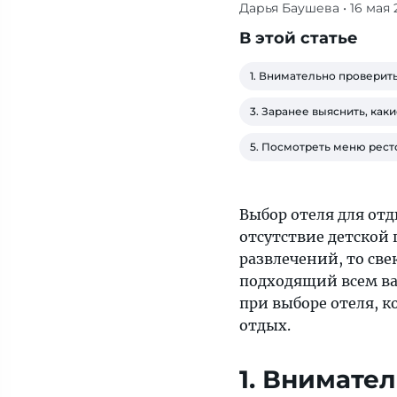
Дарья Баушева
• 16 мая
составили
подборку
В этой статье
из
пяти
1. Внимательно проверит
лайфхаков
3. Заранее выяснить, как
при
выборе
5. Посмотреть меню рест
отеля,
которая
пригодится
Выбор отеля для отд
каждому,
отсутствие детской 
кто
развлечений, то све
отправляется
подходящий всем ва
на
при выборе отеля, 
семейный
отдых.
отдых
1. Внимате