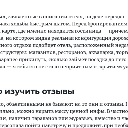
», заявленные в описании отеля, на деле нередко
часа ходьбы быстрым шагом. Перед бронированием 
а карте, где именно находится гостиница — причем
, на котором видна реальная конфигурация дорож
йного отдыха подойдет отель, расположенный неда
труктуры: магазинов, ресторанов, аквапарка, тор
заранее прикинуть, сколько займет поездка до него
ала — чтобы это не стало неприятным открытием у
о изучить отзывы
о, объективными не бывают: на то они и отзывы. 
ильно, можно нарыть массу ценной инфы. В частно
и, наличии тараканов или муравьев, качестве и ча
 персонала пойти навстречу и предложить при нео