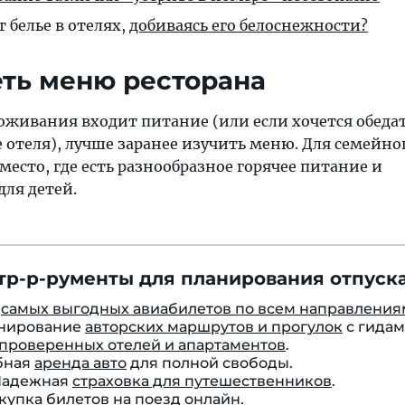
 белье в отелях,
добиваясь его белоснежности?
еть меню ресторана
оживания входит питание (или если хочется обедат
 отеля), лучше заранее изучить меню. Для семейно
место, где есть разнообразное горячее питание и
для детей.
тр-р-рументы для планирования отпуска
к
самых выгодных авиабилетов по всем направления
онирование
авторских маршрутов и прогулок
с гидам
проверенных отелей и апартаментов
.
бная
аренда авто
для полной свободы.
 Надежная
страховка для путешественников
.
окупка
билетов на поезд
онлайн.