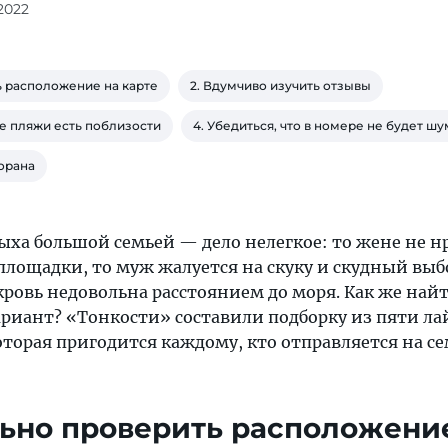
 2022
ь расположение на карте
2. Вдумчиво изучить отзывы
ие пляжи есть поблизости
4. Убедиться, что в номере не будет ш
орана
ыха большой семьей — дело нелегкое: то жене не н
площадки, то муж жалуется на скуку и скудный выб
кровь недовольна расстоянием до моря. Как же най
риант? «Тонкости» составили подборку из пяти л
которая пригодится каждому, кто отправляется на 
льно проверить расположени