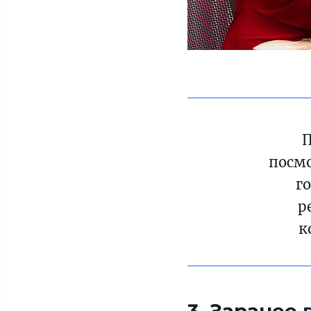
П
посмо
г
р
к