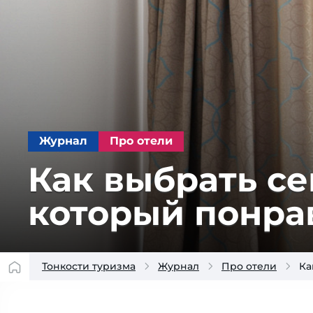
Журнал
Про отели
Как выбрать с
который понра
Тонкости туризма
Журнал
Про отели
Ка