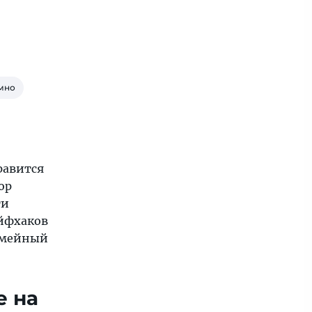
умно
равится
ор
ти
айфхаков
семейный
е на