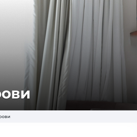
рови
крови