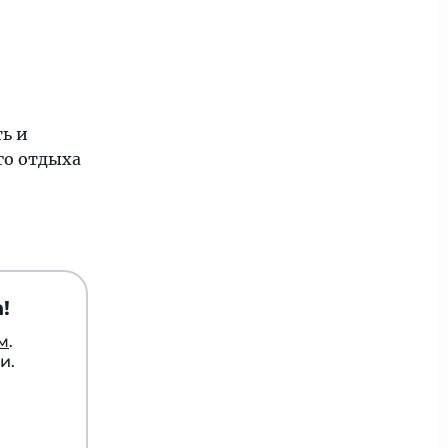
ь и
го отдыха
!
м
.
и.