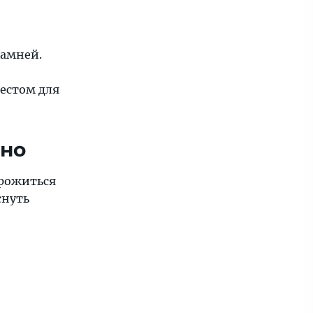
камней.
естом для
мно
орожиться
снуть