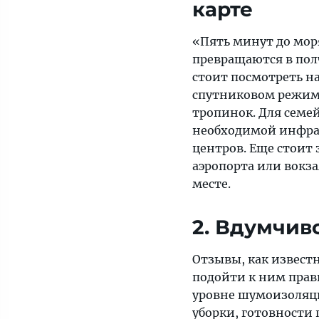
карте
«Пять минут до моря
превращаются в пол
стоит посмотреть н
спутниковом режиме
тропинок. Для семе
необходимой инфрас
центров. Еще стоит 
аэропорта или вокз
месте.
2. Вдумчив
Отзывы, как известн
подойти к ним прав
уровне шумоизоляци
уборки, готовности