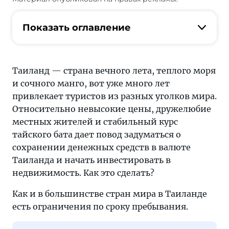
страна
вечного
Показать оглавление
лета,
теплого
моря
и
Таиланд — страна вечного лета, теплого моря
сочного
и сочного манго, вот уже много лет
манго,
привлекает туристов из разных уголков мира.
вот
Относительно невысокие цены, дружелюбие
уже
местных жителей и стабильный курс
много
тайского бата дает повод задуматься о
лет
сохранении денежных средств в валюте
привлекает
Таиланда и начать инвестировать в
туристов
недвижимость. Как это сделать?
из
Как и в большинстве стран мира в Таиланде
разных
есть ограничения по сроку пребывания.
уголков
мира