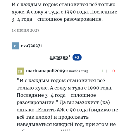
И с каждым годом становится всё только
хуже. А езжу я туда с 1990 года. Последние
3-4 года - сплошное разочарование.
13 июня 2023
eva720271
e
Полезно?
2
marinanapoli2009
1
0
m
14 ноября 2023
"И с каждым годом становится всё
только хуже. А езжу я туда с 1990 года.
Последние 3-4 года - сплошное
разочарование." Да вы мазохист (ка)
однако...Ездить АЖ с 90 года (видимо не
всё так плохо) и продолжать
наведываться каждый год, при этом не