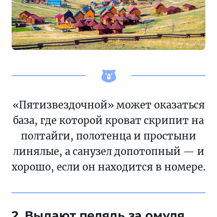
«Пятизвездочной» может оказаться
база, где которой кроват скрипит на
полтайги, полотенца и простыни
линялые, а санузел допотопный — и
хорошо, если он находится в номере.
2. Выдают пелядь за омуля