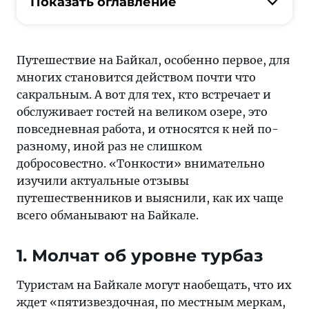
актуальные
Показать оглавление
отзывы
путешественников
и
Путешествие на Байкал, особенно первое, для
выяснили,
многих становится действом почти что
как
сакральным. А вот для тех, кто встречает и
их
обслуживает гостей на великом озере, это
чаще
повседневная работа, и относятся к ней по-
всего
разному, иной раз не слишком
обманывают
добросовестно. «Тонкости» внимательно
на
изучили актуальные отзывы
Байкале
путешественников и выяснили, как их чаще
всего обманывают на Байкале.
1. Молчат об уровне турбаз
Туристам на Байкале могут наобещать, что их
ждет «пятизвездочная, по местным меркам,