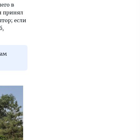
его в
н принял
тор; если
б,
мам