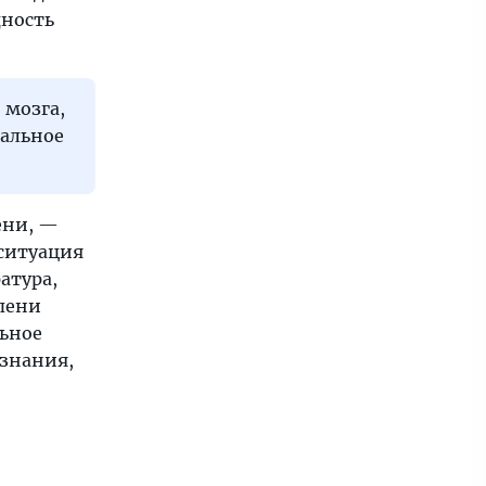
дность
 мозга,
иальное
ени, —
 ситуация
атура,
епени
льное
ознания,