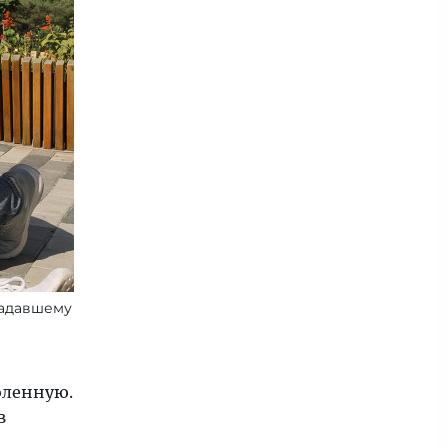
радавшему
оленную.
в