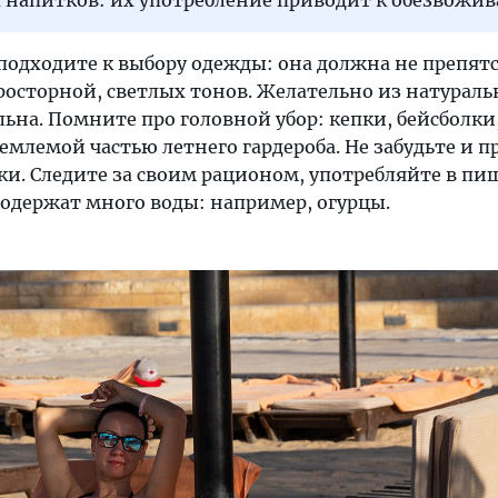
 напитков: их употребление приводит к обезвожи
подходите к выбору одежды: она должна не препят
просторной, светлых тонов. Желательно из натурал
льна. Помните про головной убор: кепки, бейсболк
млемой частью летнего гардероба. Не забудьте и п
и. Следите за своим рационом, употребляйте в пи
содержат много воды: например, огурцы.