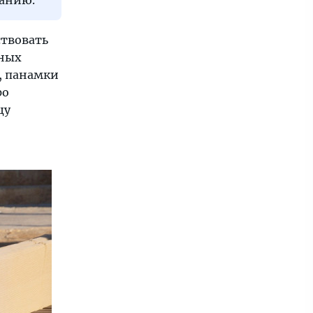
ванию.
ствовать
ьных
и, панамки
ро
щу