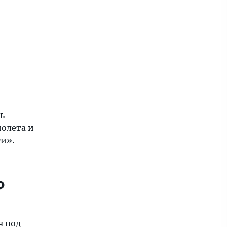
и
ть
иолета и
ти».
о
я под