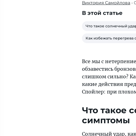
Виктория Самойлова
• 
Как
правильно
В этой статье
прятаться
от
Что такое солнечный уда
зноя
Как избежать перегрева 
и
опасного
ультрафиолета
Все мы с нетерпени
и
обзавестись бронзов
какие
слишком сильно? Как
действия
какие действия пред
предпринять,
Спойлер: при плохо
когда
уже
Что такое 
перегрелся,
расскажут
симптомы
«Тонкости».
Спойлер:
Солнечный удар, ка