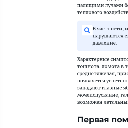
при
палящими лучами бе
плохом
теплового воздейств
самочувствии
срочно
В частности, 
вызывайте
нарушаются е
скорую
давление.
Характерные симптом
тошнота, ломота в 
среднетяжелая, при
появляется угнетенн
западают глазные я
мочеиспускание, га
возможен летальный
Первая пом