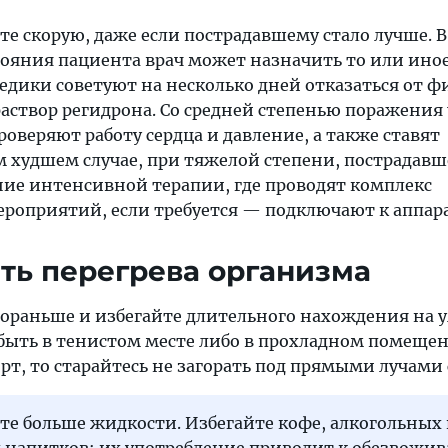
е скорую, даже если пострадавшему стало лучше. В
тояния пациента врач может назначить то или иное
едики советуют на несколько дней отказаться от ф
аствор регидрона. Со средней степенью поражения
оверяют работу сердца и давление, а также ставят
м худшем случае, при тяжелой степени, пострадавш
ие интенсивной терапии, где проводят комплекс
оприятий, если требуется — подключают к аппара
ть перегрева организма
пораньше и избегайте длительного нахождения на у
е быть в тенистом месте либо в прохладном помещен
рт, то старайтесь не загорать под прямыми лучами 
те больше жидкости. Избегайте кофе, алкогольных