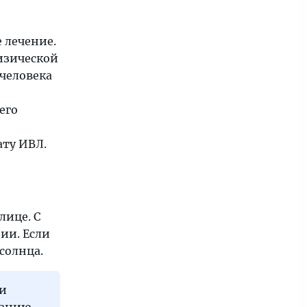
 лечение.
изической
 человека
его
ту ИВЛ.
лице. С
ии. Если
солнца.
 и