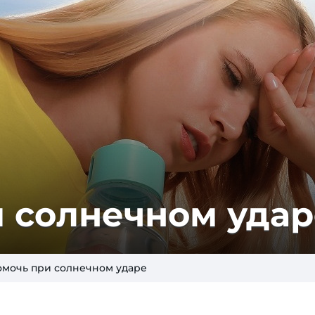
 сол­неч­ном уда
омочь при солнечном ударе