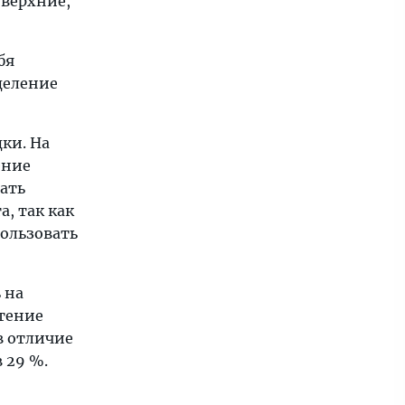
 верхние,
бя
деление
ки. На
ение
ать
а, так как
пользовать
 на
чтение
в отличие
 29 %.