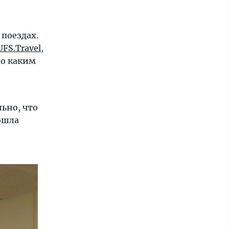
поездах.
UFS.Travel
,
по каким
ьно, что
ошла