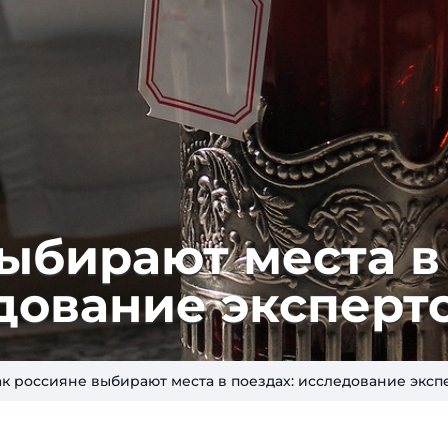
выбирают места в
дование эксперт
ак россияне выбирают места в поездах: исследование эксп