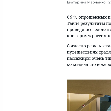
Екатерина Марченко
• 2
66 %
опрошенных
пассажиров
66 % опрошенных па
отдают
Такие результаты п
предпочтение
проведя исследован
нижним
критериям россияне
полкам
Согласно результата
в
путешествиях тратя
поездах.
пассажиры очень тщ
Эксперты
максимально комфо
выяснили,
по
каким
критериям
россияне
выбирают
места
в