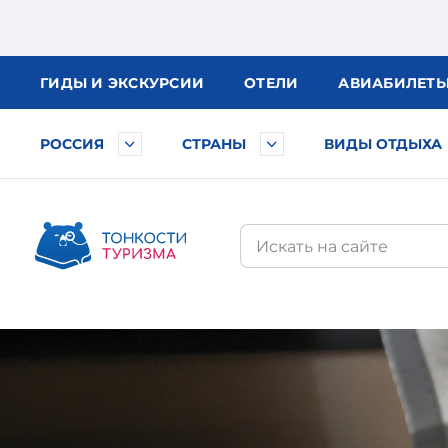
ГИДЫ
И ЭКСКУРСИИ
ОТЕЛИ
АВИА
БИЛЕТ
РОССИЯ
СТРАНЫ
ВИДЫ ОТДЫХА