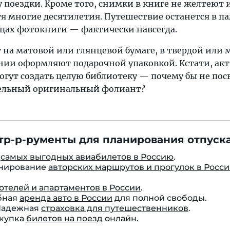
поездки. Кроме того, снимки в книге не желтеют 
тя многие десятилетия. Путешествие останется в п
ицах фотокниги — фактически навсегда.
 на матовой или глянцевой бумаге, в твердой или 
нии оформляют подарочной упаковкой. Кстати, ак
гут создать целую библиотеку — почему бы не пос
дельный оригинальный фолиант?
тр-р-рументы для планирования отпуска
к
самых выгодных авиабилетов в Россию
.
онирование
авторских маршрутов и прогулок в Росс
отелей и апартаментов в России
.
бная
аренда авто в России
для полной свободы.
 Надежная
страховка для путешественников
.
окупка
билетов на поезд
онлайн.