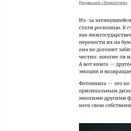
Редакция «Тонкостей»
•
Магия
бумаги
и
Из-за затянувшейся
в
стали роскошью. К с
21
как межгосударстве
веке
перенести их на бум
творит
она не догонит заб
чудеса:
честно: многие ли 
дарит
А вот книга — другое
особые
эмоции и возвращае
эмоции
Фотокнига — это не
и
оригинальным диза
возвращает
многими другими ф
теплые
него свою собствен
воспоминания
о
беззаботных
деньках.