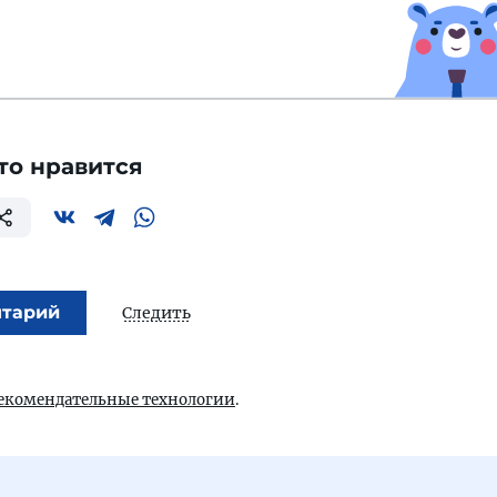
то нравится
нтарий
Следить
екомендательные технологии
.