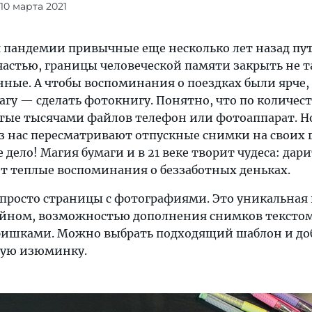
 10 марта 2021
 пандемии привычные еще несколько лет назад пу
частью, границы человеческой памяти закрыть не т
нные. А чтобы воспоминания о поездках были ярче
агу — сделать фотокнигу. Понятно, что по количес
итые тысячами файлов телефон или фотоаппарат. Н
из нас пересматривают отпускные снимки на своих 
 дело! Магия бумаги и в 21 веке творит чудеса: дар
т теплые воспоминания о беззаботных деньках.
 просто страницы с фотографиями. Это уникальная 
йном, возможностью дополнения снимков текстом
ишками. Можно выбрать подходящий шаблон и доб
ную изюминку.