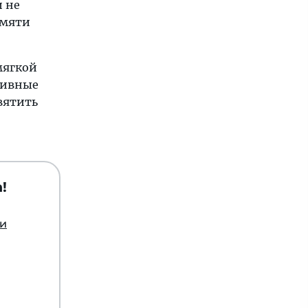
и не
амяти
мягкой
тивные
вятить
!
ии