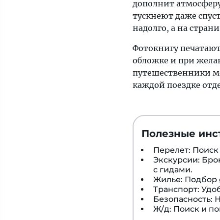
дополнит атмосферу 
тускнеют даже спус
надолго, а на стран
Фотокнигу печатают
обложке и при жела
путешественники мо
каждой поездке от
Полезные инс
Перелет: Поис
Экскурсии: Бр
с гидами.
Жилье: Подбор
Транспорт: Удо
Безопасность:
Ж/д: Поиск и п