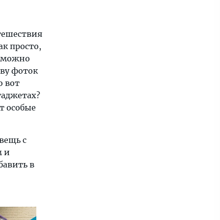
тешествия
ак просто,
, можно
тву фоток
о вот
гаджетах?
ит особые
вещь с
 и
авить в