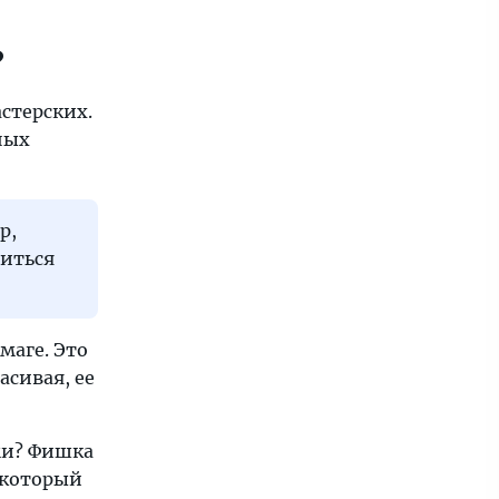
?
стерских.
ных
р,
биться
маге. Это
асивая, ее
ми? Фишка
 который