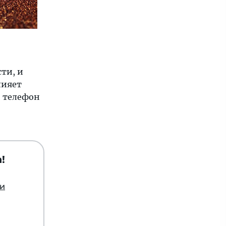
ти, и
лияет
и телефон
!
ии