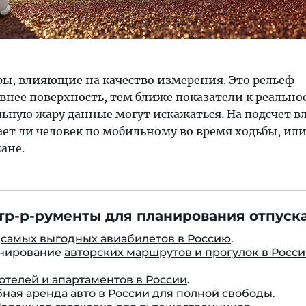
оры, влияющие на качество измерения. Это рельеф
нее поверхность, тем ближе показатели к реальнос
льную жару данные могут искажаться. На подсчет в
ает ли человек по мобильному во время ходьбы, ил
ане.
тр-р-рументы для планирования отпуска
к
самых выгодных авиабилетов в Россию
.
онирование
авторских маршрутов и прогулок в Росс
отелей и апартаментов в России
.
бная
аренда авто в России
для полной свободы.