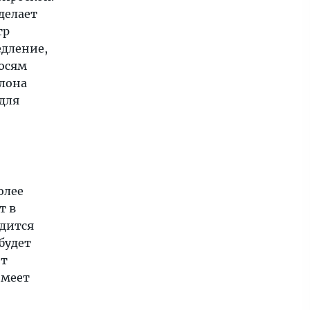
делает
тр
едление,
 осям
клона
 для
олее
т в
одится
будет
ит
имеет