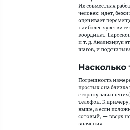
цифра?
Их совместная работ
Есть
человек: идет, бежи
мнение,
оценивает перемеще
что
наиболее чувствите
заявленную
координат. Гироскоп
норму
и т. д. Анализируя 
придумали
шагов, и подсчитыва
маркетологи,
рекламируя
Насколько 
первые
шагомеры.
Погрешность измере
простых она близка
сторону завышения)
телефон. К примеру,
выше, а если полож
сотовый, — вверх н
значения.