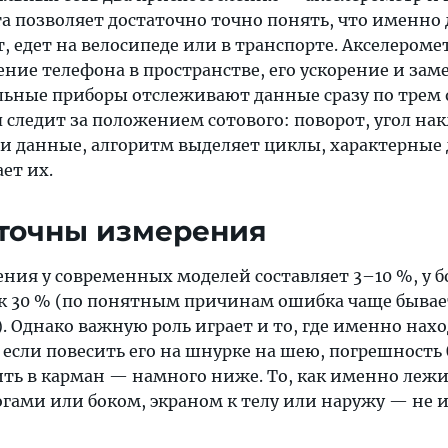
а позволяет достаточно точно понять, что именно 
т, едет на велосипеде или в транспорте. Акселероме
ние телефона в пространстве, его ускорение и зам
льные приборы отслеживают данные сразу по трем
 следит за положением сотового: поворот, угол на
эти данные, алгоритм выделяет циклы, характерные
ет их.
точны измерения
ния у современных моделей составляет 3–10 %, у б
 к 30 % (по понятным причинам ошибка чаще бывае
. Однако важную роль играет и то, где именно нах
 если повесить его на шнурке на шею, погрешность 
ить в карман — намного ниже. То, как именно леж
огами или боком, экраном к телу или наружу — не 