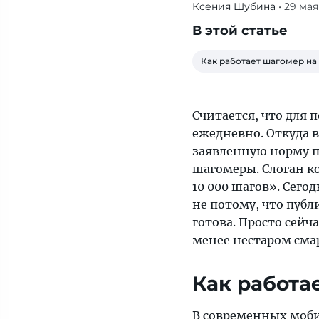
Ксения Шубина
• 29 мая
Считается,
что
В этой статье
для
поддержания
Как работает шагомер на
здоровья
и
бодрости
Считается, что для 
нужно
ежедневно. Откуда в
делать
заявленную норму п
10
шагомеры. Слоган ко
000
10 000 шагов». Сего
шагов
не потому, что публ
ежедневно.
готова. Просто сейч
Откуда
менее нестаром сма
взялась
такая
Как работа
подозрительно
круглая
В современных моби