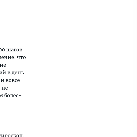
00 шагов
нение, что
кие
ай в день
 и вовсе
 не
м более-
гироскоп.