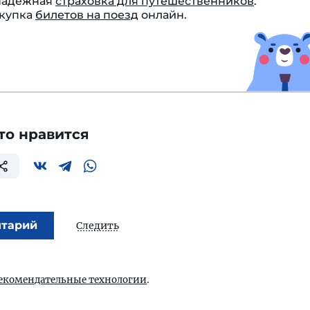
 Надежная
страховка для путешественников
.
окупка
билетов на поезд
онлайн.
то нравится
нтарий
Следить
екомендательные технологии
.