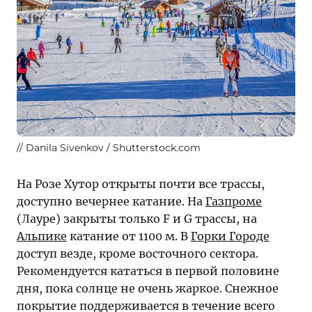
и
сноубордах
продолжится
до
середины
мая.
Danila Sivenkov / Shutterstock.com
На Розе Хутор открыты почти все трассы,
доступно вечернее катание. На
Газпроме
(Лауре) закрыты только F и G трассы, на
Альпике
катание от 1100 м. В
Горки Городе
доступ везде, кроме восточного сектора.
Рекомендуется кататься в первой половине
дня, пока солнце не очень жаркое. Снежное
покрытие поддерживается в течение всего