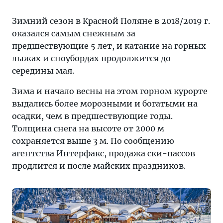
сезон
в
Зимний сезон в Красной Поляне в 2018/2019 г.
Красной
оказался самым снежным за
Поляне
предшествующие 5 лет, и катание на горных
в
лыжах и сноубордах продолжится до
2018/2019 г.
середины мая.
оказался
Зима и начало весны на этом горном курорте
самым
выдались более морозными и богатыми на
снежным
осадки, чем в предшествующие годы.
за
Толщина снега на высоте от 2000 м
предшествующие
сохраняется выше 3 м. По сообщению
5
агентства Интерфакс, продажа ски-пассов
лет,
продлится и после майских праздников.
и
катание
на
горных
лыжах