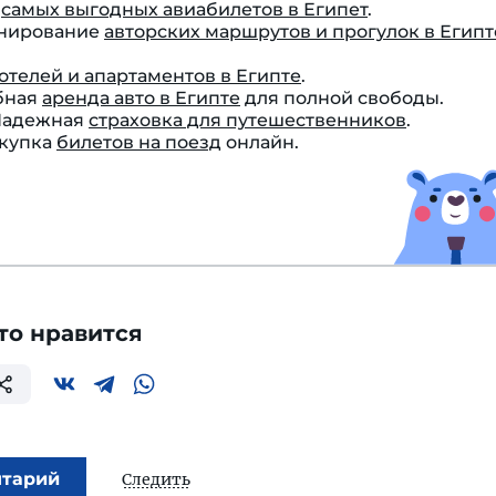
к
самых выгодных авиабилетов в Египет
.
онирование
авторских маршрутов и прогулок в Египт
отелей и апартаментов в Египте
.
бная
аренда авто в Египте
для полной свободы.
 Надежная
страховка для путешественников
.
окупка
билетов на поезд
онлайн.
то нравится
нтарий
Следить