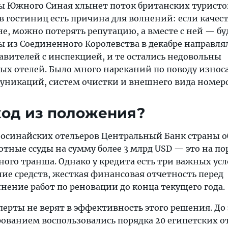
ты Южного Синая хлынет поток британских туристо
в гостиниц есть причина для волнений: если качес
не, можно потерять репутацию, а вместе с ней — б
ы из Соединенного Королевства в декабре направля
авителей с инспекцией, и те остались недовольны
ых отелей. Было много нареканий по поводу износ
уникаций, систем очистки и внешнего вида номеро
ход из положения?
синайских отельеров Центральный Банк страны о
готные ссуды на сумму более 3 млрд USD — это на по
ого транша. Однако у кредита есть три важных усл
ие средств, жесткая финансовая отчетность перед
нение работ по реновации до конца текущего года.
ерты не верят в эффективность этого решения. До 
ванием воспользовались порядка 20 египетских о