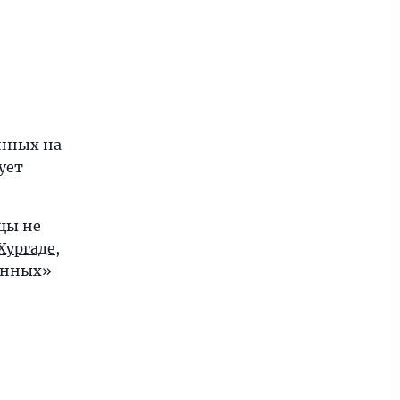
енных на
ует
цы не
Хургаде
,
енных»