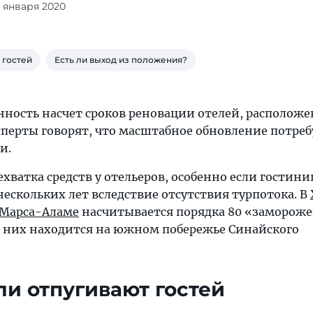
7 января 2020
 гостей
Есть ли выход из положения?
нность насчет сроков реновации отелей, располож
ксперты говорят, что масштабное обновление потреб
и.
хватка средств у отельеров, особенно если гостини
нескольких лет вследствие отсутствия турпотока. В
Марса-Аламе
насчитывается порядка 80 «заморож
з них находится на южном побережье Синайского
ли отпугивают гостей