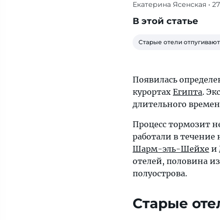
Екатерина Ясенская
• 2
В
Хургаде,
В этой статье
Шарм-
эль-
Старые отели отпугивают
Шейхе
и
Марса-
Появилась определе
Аламе
курортах
Египта
. Э
насчитывается
длительного времен
порядка
Процесс тормозит не
80
работали в течение 
«замороженных»
Шарм-эль-Шейхе
и
отелей,
отелей, половина и
половина
полуострова.
из
них
Старые оте
находятся
на