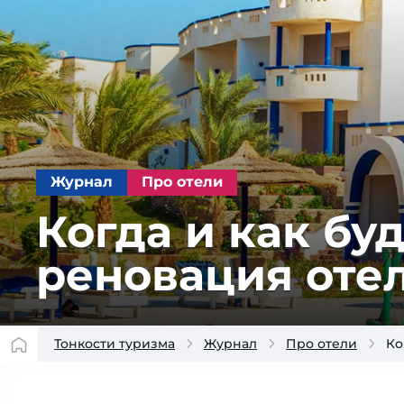
Журнал
Про отели
Когда и как бу
реновация оте
Тонкости туризма
Журнал
Про отели
Ко