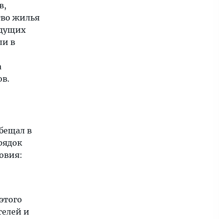
в,
тво жилья
удущих
ли в
а
в.
бещал в
рядок
овия:
этого
телей и