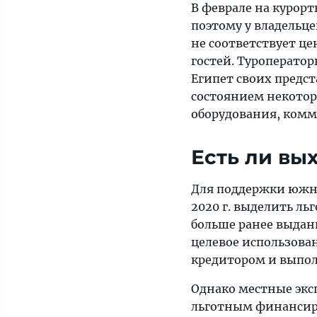
В феврале на курор
южном
поэтому у владельце
побережье
не соответствует це
Синайского
гостей. Туроператор
полуострова.
Египет своих предст
состоянием некотор
оборудования, комм
Есть ли вы
Для поддержки южно
2020 г. выделить ль
больше ранее выданн
целевое использован
кредитором и выпол
Однако местные эксп
льготным финансиро