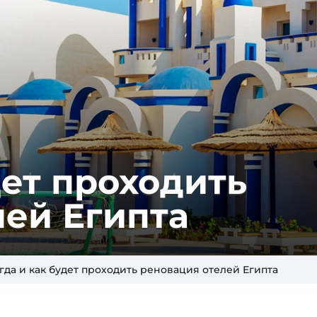
дет проходить
лей Египта
гда и как будет проходить реновация отелей Египта