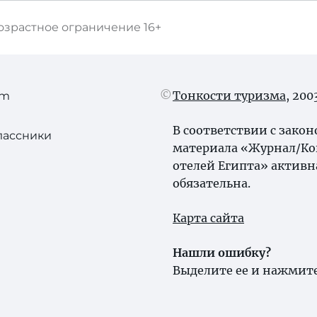
озрастное ограничение
16+
Тонкости туризма
, 20
am
В соответствии с зако
лассники
материала «Журнал/Ког
отелей Египта» активн
обязательна.
Карта сайта
Нашли ошибку?
Выделите ее и нажмите 