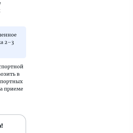
е
к
пенное
ка 2–3
нспортной
возить в
нспортных
на приеме
!