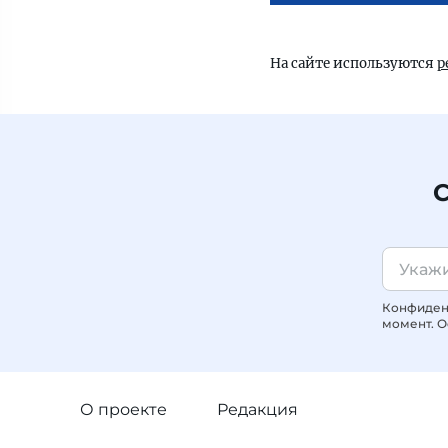
На сайте используются
р
С
Конфиденц
момент. О
О проекте
Редакция