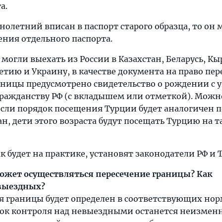
а.
олетний вписан в паспорт старого образца, то он
ения отдельного паспорта.
т могли выехать из России в Казахстан, Беларусь, К
тию и Украину, в качестве документа на право пер
аницы предусмотрено свидетельство о рождении с 
ражданству РФ (с вкладышем или отметкой). Можн
если порядок посещения Турции будет аналогичен 
н, дети этого возраста будут посещать Турцию на т
как будет на практике, установят законодатели РФ и 
ожет осуществляться пересечение границы? Как
выездных?
я границы будет определен в соответствующих но
док контроля над невыездными останется неизмен