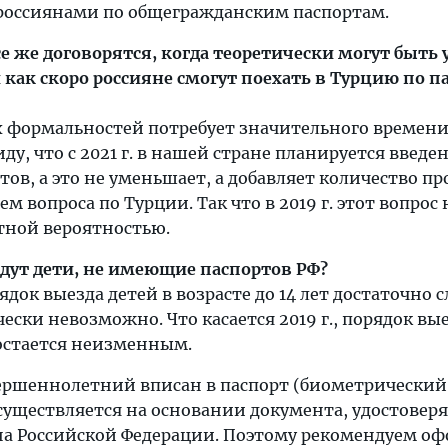
россиянами по общегражданским паспортам.
се же договорятся, когда теоретически могут быть
 как скоро россияне смогут поехать в Турцию по 
х формальностей потребует значительного времени
ду, что с 2021 г. в нашей стране планируется введе
ов, а это не уменьшает, а добавляет количество пр
 вопроса по Турции. Так что в 2019 г. этот вопрос 
тной вероятностью.
дут дети, не имеющие паспортов РФ?
док выезда детей в возрасте до 14 лет достаточно 
чески невозможно. Что касается 2019 г., порядок вы
т остается неизменным.
овершеннолетний вписан в паспорт (биометрический
 осуществляется на основании документа, удостове
а Российской Федерации. Поэтому рекомендуем оф