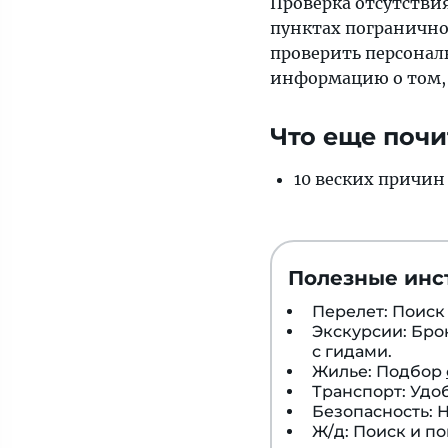
Проверка отсутствия
пунктах пограничног
проверить персонал
информацию о том, в
Что еще почи
10 веских причи
Полезные инс
Перелет: Поис
Экскурсии: Бр
с гидами.
Жилье: Подбор
Транспорт: Удо
Безопасность:
Ж/д: Поиск и п