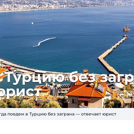
 Тур­цию без за­гр
 юрист
гда поедем в Турцию без заграна — отвечает юрист