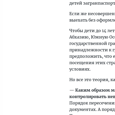
детей загранпаспорт
Если же несовершенн
выехать без оформл
Чтобы дети до 14 ле
Абхазию, Южную Осе
государственной гр
принадлежности к г
предположить, что 
посещения этих стра
условиях.
Но все это теория, 
— Каким образом м
контролировать не
Порядок пересечени
документах. А поря