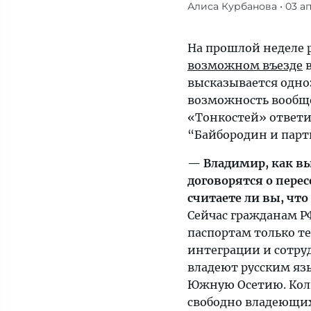
Алиса Курбанова
• 03 а
На
вопросы
«Тонкостей»
На прошлой неделе 
ответил
возможном въезде
в
ведущий
высказывается одно
юрист
возможность вообще
компании
«Тонкостей» ответ
«Байбородин
“Байбородин и парт
и
— Владимир, как вы
партнеры»
договорятся о пере
Владимир
считаете ли вы, что
Казак.
Сейчас гражданам Р
паспортам только те
интеграции и сотру
владеют русским яз
Южную Осетию. Коли
свободно владеющих