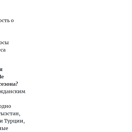
сть о
росы
са
я
Не
сезона?
ажданским
одно
гызстан,
и Турции,
ные