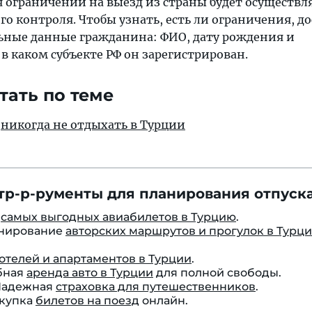
 ограничений на выезд из страны будет осуществл
о контроля. Чтобы узнать, есть ли ограничения, д
ьные данные гражданина: ФИО, дату рождения и
 каком субъекте РФ он зарегистрирован.
тать по теме
н
никогда не отдыхать в Турции
тр-р-рументы для планирования отпуска
к
самых выгодных авиабилетов в Турцию
.
онирование
авторских маршрутов и прогулок в Турц
отелей и апартаментов в Турции
.
бная
аренда авто в Турции
для полной свободы.
 Надежная
страховка для путешественников
.
окупка
билетов на поезд
онлайн.