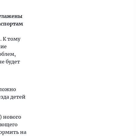
 улажены
паспортам
. К тому
ние
облем,
не будет
сложно
езда детей
) нового
ряющего
ормить на