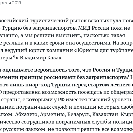
преля 2019
российский туристический рынок всколыхнула ново
 Турцию без загранпаспортов. МИД России пока не
значно, а мы решили выяснить, насколько такая
 реальна и в какие сроки она осуществима. На воп
ил ведущий юрист компании «Юристы для турбизне
неры”» Владимир Казак.
 оцениваете вероятность того, что Россия и Турци
сечении границы россиянами без загранпаспорта? 
 это лишь пиар-ход Турции перед стартом летнего 
Ф предоставлена возможность посещать по общегр
 страны, с которыми у РФ имеется высокий уровень
дники пограничных служб и полиции которых своб
ыком: Абхазию, Армению, Беларусь, Казахстан, Кыр
чество сотрудников пограничных служб и полици
 русским языком, не позволит решить все возмож