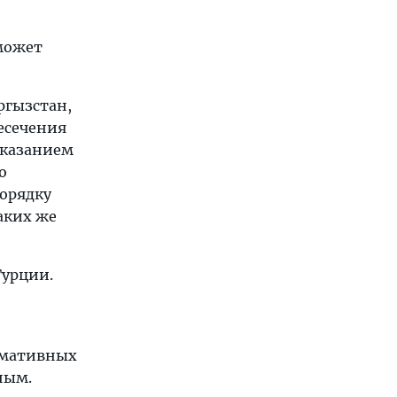
 может
ыргызстан,
есечения
указанием
о
порядку
аких же
Турции.
рмативных
ным.