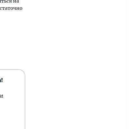
яться на
остаточно
!
ии