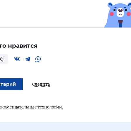
то нравится
нтарий
Следить
екомендательные технологии
.