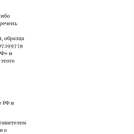
либо
речень
, образца
7.1997 (в
РФ» и
 этого
е РФ и
тавителем
я о