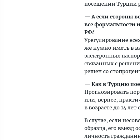
посещении Турции 
— А если стороны в
все формальности и
РФ?
Урегулирование все
же нужно иметь в ви
электронных паспорт
связанных с решением
решен со стопроцен
— Как в Турцию пое
Прогнозировать поря
или, вернее, практи
в возрасте до 14 ле
В случае, если нес
образца, его выезд
личность гражданин