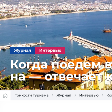
Журнал
Интервью
Когда пое­дем в
на — от­ве­ча­ет
Тонкости туризма
Журнал
Интервью
Ко