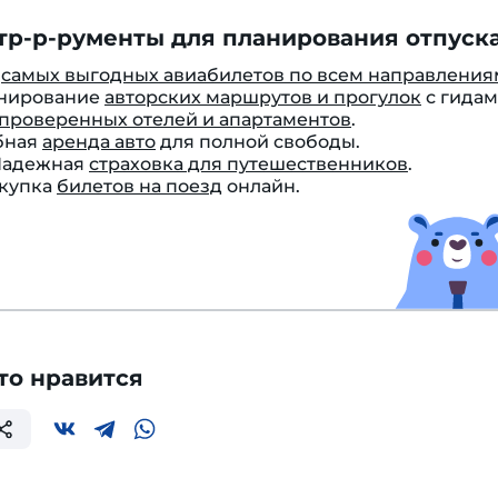
тр-р-рументы для планирования отпуска
к
самых выгодных авиабилетов по всем направления
онирование
авторских маршрутов и прогулок
с гидам
проверенных отелей и апартаментов
.
бная
аренда авто
для полной свободы.
 Надежная
страховка для путешественников
.
окупка
билетов на поезд
онлайн.
то нравится