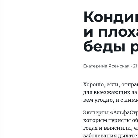
Конди
и плох
беды р
Екатерина Ясенская
• 21
Журнал/
Кондиционеры,
переломы
Хорошо, если, отпра
и
для выезжающих за р
плохая
кем угодно, и с ни
еда:
Эксперты «АльфаСт
главные
которым туристы о
беды
годах и выяснили, ч
россиян
заболевания дыхате
на