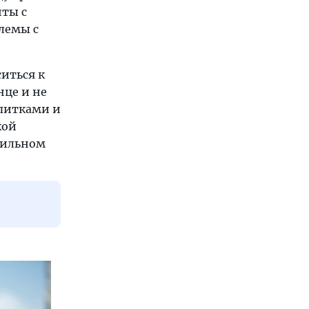
нты с
блемы с
иться к
нце и не
питками и
кой
обильном