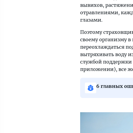
вывихов, растяжени
отдыхе
отравлениями, кажды
—
глазами.
самая
полная
Поэтому страховщик
и
своему организму в
полезная
переохлаждаться по
информация
вытряхивать воду из
в
службой поддержки т
цифрах
приложении), все ж
о
мире
6 главных о
туризма
на
«Тонкостях».