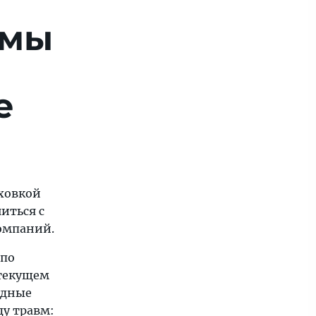
омы
е
аховкой
иться с
омпаний.
 по
текущем
удные
ду травм: