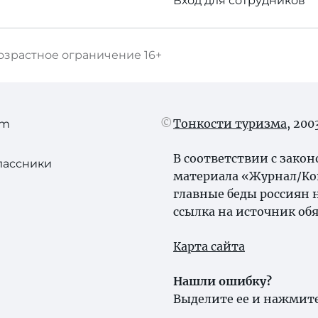
Вход для сотрудников
озрастное ограничение
16+
Тонкости туризма
, 20
am
В соответствии с зако
лассники
материала «Журнал/Ко
главные беды россиян 
ссылка на источник обя
Карта сайта
Нашли ошибку?
Выделите ее и нажмите 