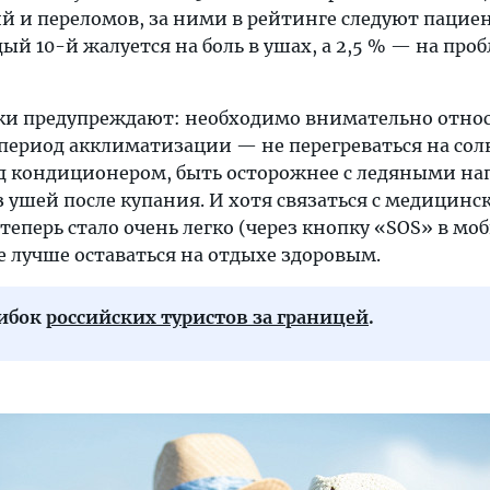
й и переломов, за ними в рейтинге следуют пацие
й 10-й жалуется на боль в ушах, а 2,5 % — на про
и предупреждают: необходимо внимательно относ
 период акклиматизации — не перегреваться на сол
д кондиционером, быть осторожнее с ледяными на
 ушей после купания. И хотя связаться с медицинс
еперь стало очень легко (через кнопку «SOS» в м
е лучше оставаться на отдыхе здоровым.
шибок
российских туристов за границей
.