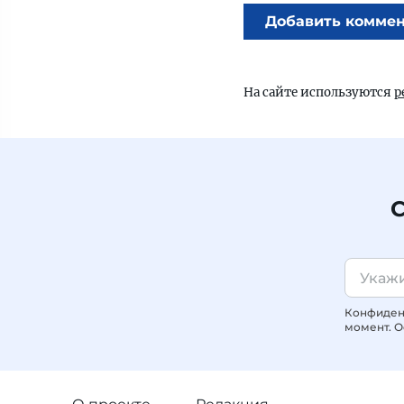
Добавить комме
На сайте используются
р
С
Конфиденц
момент. О