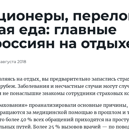
ционеры, перел
ая еда: главные
оссиян на отдых
 августа 2018
вляясь на отдых, вы предварительно запаслись стр
убеж. Заболевания и несчастные случаи могут случ
ми не понаслышке знакомы сотрудники страховых к
рахования» проанализировали основные причины,
бращаются за медицинской помощью в прошлом и 
то более 40 % всех обращений приходятся на прост
льных путей. Более 25 % вызовов врачей — по пово