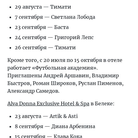
большинство
29 августа — Тимати
массовых
7 сентября — Светлана Лобода
мероприятий
пришлось
23 сентября — Баста
отменить.
24 сентября — Григорий Лепс
Однако
26 сентября — Тимати
под
конец
Кроме того, с 20 июля по 15 октября в отеле
сезона
работает «Футбольная академия».
некоторые
Приглашены Андрей Аршавин, Владимир
звезды
Быстров, Роман Широков, Руслан Пименов,
все-
Александр Самедов.
таки
прилетят
Alva Donna Exclusive Hotel & Spa
в Белеке:
в
23 августа — Artik & Asti
Турцию.
8 сентября — Диана Арбенина
15 сентября — Клава Кока