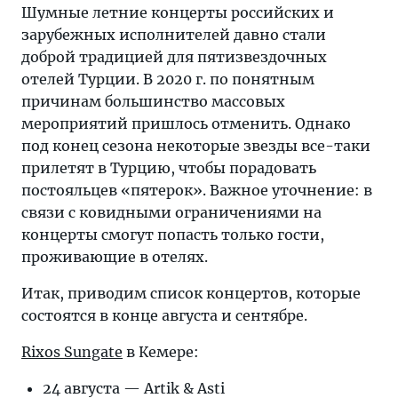
концерты
Шумные летние концерты российских и
российских
зарубежных исполнителей давно стали
и
доброй традицией для пятизвездочных
зарубежных
отелей Турции. В 2020 г. по понятным
исполнителей
причинам большинство массовых
давно
мероприятий пришлось отменить. Однако
стали
под конец сезона некоторые звезды все-таки
доброй
прилетят в Турцию, чтобы порадовать
традицией
постояльцев «пятерок». Важное уточнение: в
для
связи с ковидными ограничениями на
пятизвездочных
концерты смогут попасть только гости,
отелей
проживающие в отелях.
Турции.
Итак, приводим список концертов, которые
В
состоятся в конце августа и сентябре.
2020 г.
по
Rixos Sungate
в Кемере:
понятным
причинам
24 августа — Artik & Asti