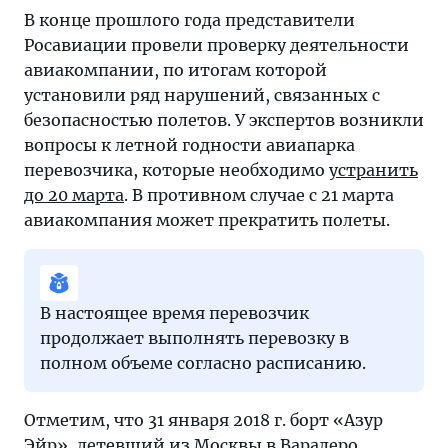
из
В конце прошлого года представители
мира
Росавиации провели проверку деятельности
туризма
авиакомпании, по итогам которой
читайте
установили ряд нарушений, связанных с
на
безопасностью полетов. У экспертов возникли
«Тонкостях».
вопросы к летной годности авиапарка
перевозчика, которые необходимо
устранить
до 20 марта
. В противном случае с 21 марта
авиакомпания может прекратить полеты.
В настоящее время перевозчик
продолжает выполнять перевозку в
полном объеме согласно расписанию.
Отметим, что 31 января 2018 г. борт «Азур
Эйр», летевший из Москвы в
Варадеро
,