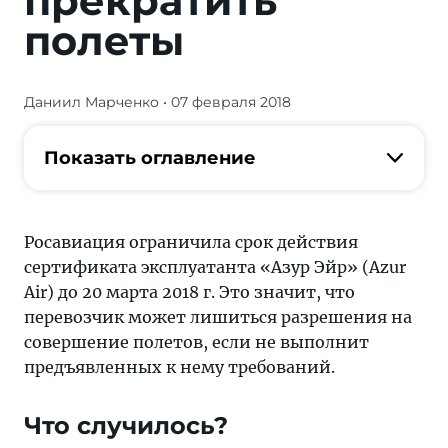
прекратить
полеты
Даниил Марченко
• 07 февраля 2018
Журнал/
Крупнейшая
чартерная
Показать оглавление
авиакомпания
России
может
Росавиация ограничила срок действия
прекратить
сертификата эксплуатанта «Азур Эйр» (Azur
полеты
Air) до 20 марта 2018 г. Это значит, что
—
перевозчик может лишиться разрешения на
самые
совершение полетов, если не выполнит
актуальные
предъявленных к нему требований.
и
свежие
Что случилось?
новости