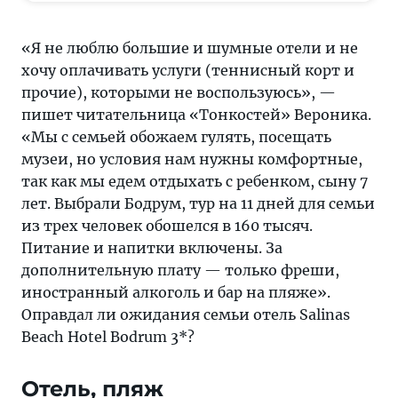
гулять,
посещать
«Я не люблю большие и шумные отели и не
музеи,
хочу оплачивать услуги (теннисный корт и
но
прочие), которыми не воспользуюсь», —
условия
пишет читательница «Тонкостей» Вероника.
нам
«Мы с семьей обожаем гулять, посещать
нужны
музеи, но условия нам нужны комфортные,
комфортные,
так как мы едем отдыхать с ребенком, сыну 7
так
лет. Выбрали Бодрум, тур на 11 дней для семьи
как
из трех человек обошелся в 160 тысяч.
мы
Питание и напитки включены. За
едем
дополнительную плату — только фреши,
отдыхать
иностранный алкоголь и бар на пляже».
с
Оправдал ли ожидания семьи отель Salinas
ребенком,
Beach Hotel Bodrum 3*?
сыну
7
Отель, пляж
лет.