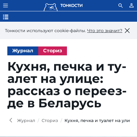
Тонкости используют сookie-файлы.
Что это значит?
Журнал
Сториз
Кухня, печка и ту­
а­лет на ули­це:
рас­сказ о пе­ре­ез­
де в Беларусь
Журнал
Сториз
Кухня, печка и туалет на улице