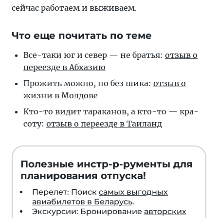
сейчас работаем и выживаем.
Что еще почитать по теме
Все-таки юг и север — не братья:
отзыв о
пе­ре­ез­де в Абхазию
Прожить можно, но без ши­ка:
от­зыв о
жиз­ни в Молдове
Кто-то видит та­ра­ка­нов, а кто-то — кра­
со­ту:
от­зыв о пе­ре­ез­де в Таиланд
Полезные инстр-р-рументы для
планирования отпуска!
Перелет: Поиск
самых выгодных
авиабилетов в Беларусь
.
Экскурсии: Бронирование
авторских