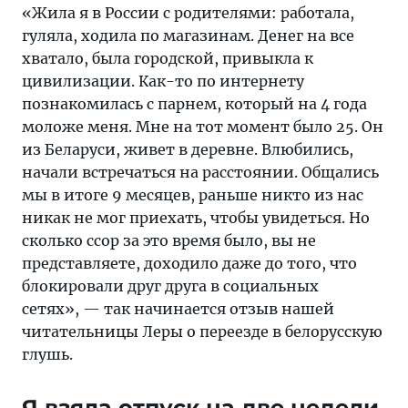
что
«Жила я в России с родителями: работала,
не
гуляла, ходила по магазинам. Денег на все
живем,
хватало, была городской, привыкла к
а
цивилизации. Как-то по интернету
выживаем
познакомилась с парнем, который на 4 года
моложе меня. Мне на тот момент было 25. Он
из Беларуси, живет в деревне. Влюбились,
начали встречаться на расстоянии. Общались
мы в итоге 9 месяцев, раньше никто из нас
никак не мог приехать, чтобы увидеться. Но
сколько ссор за это время было, вы не
представляете, доходило даже до того, что
блокировали друг друга в социальных
сетях», — так начинается отзыв нашей
читательницы Леры о переезде в белорусскую
глушь.
Я взяла отпуск на две недели