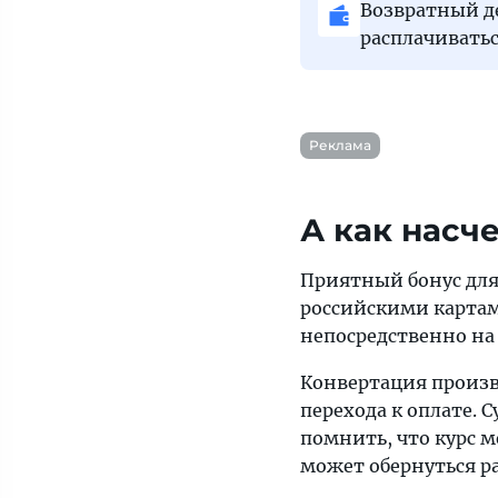
Возвратный де
расплачиватьс
Реклама
А как насч
Приятный бонус для 
российскими картами
непосредственно н
Конвертация произв
перехода к оплате. 
помнить, что курс ме
может обернуться ра