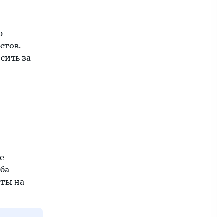
р
стов.
сить за
е
ба
аты на