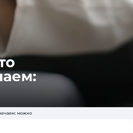
то
чаем:
вечаем: можно