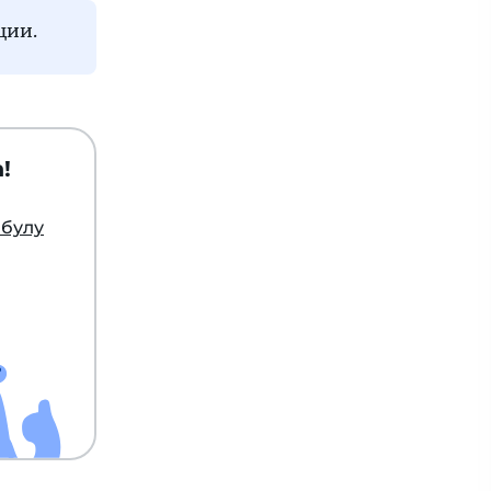
ции.
!
мбулу