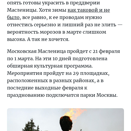
февраля
опять готовы украсить в преддверии
по
Масленицы. Хотя зимы
как таковой и не
1
было
, все равно, к ее проводам нужно
марта.
отнестись серьезно и лишний раз не злить —
На
вероятность морозов в марте слишком
эти
высока. А так не хочется.
10
Московская Масленица пройдет с 21 февраля
дней
по 1 марта. На эти 10 дней подготовлена
для
обширная культурная программа.
жителей
Мероприятия пройдут на 29 площадках,
и
расположенных в разных районах, а в
гостей
последние выходные февраля к
столицы
празднованию подключатся парки Москвы.
подготовлена
обширная
и
разнообразная
культурная