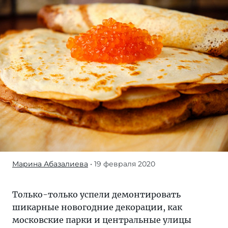
Марина Абазалиева
• 19 февраля 2020
Московская
Масленица
пройдет
Только-только успели демонтировать
с
шикарные новогодние декорации, как
21
московские парки и центральные улицы