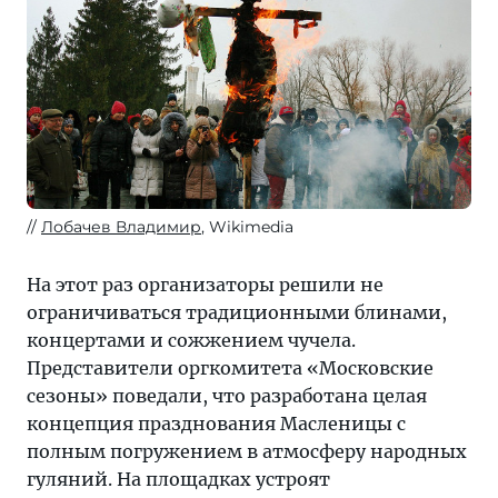
программа.
Мероприятия
будут
проводиться
на
29
площадках,
расположенных
в
Лобачев Владимир
, Wikimedia
разных
районах,
На этот раз организаторы решили не
а
ограничиваться традиционными блинами,
в
концертами и сожжением чучела.
последние
Представители оргкомитета «Московские
выходные
сезоны» поведали, что разработана целая
февраля
концепция празднования Масленицы с
к
полным погружением в атмосферу народных
празднованию
гуляний. На площадках устроят