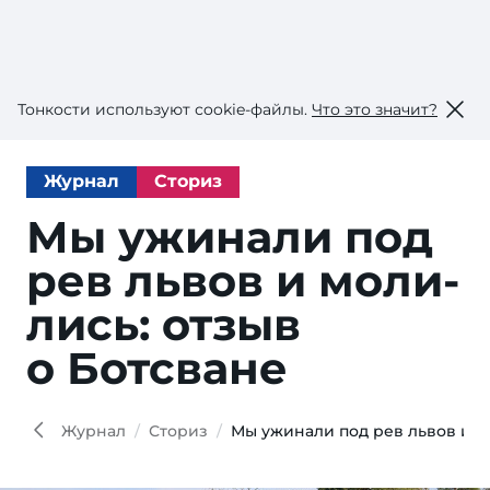
Тонкости используют сookie-файлы.
Что это значит?
Журнал
Сториз
Мы ужинали под
рев львов и мо­ли­
лись: от­зыв
о Ботсване
Ann
Siito
Shutt
Журнал
Сториз
Мы ужинали под рев львов и м