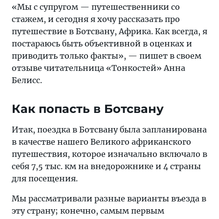
на
«Мы с супругом — путешественники со
машине,
стажем, и сегодня я хочу рассказать про
что
путешествие в Ботсвану, Африка. Как всегда, я
посмотреть
постараюсь быть объективной в оценках и
в
приводить только факты», — пишет в своем
Ботсване,
отзыве читательница «Тонкостей» Анна
безопасно
Белисс.
ли
в
Как попасть в Ботсвану
Ботсване
Итак, поездка в Ботсвану была запланирована
в качестве нашего Великого африканского
путешествия, которое изначально включало в
себя 7,5 тыс. км на внедорожнике и 4 страны
для посещения.
Мы рассматривали разные варианты въезда в
эту страну; конечно, самым первым