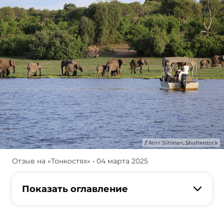
Anni Siitonen, Shutterstock
Отзыв на «Тонкостях»
• 04 марта 2025
Отзыв
о
Ботсване,
Показать оглавление
по
Африке