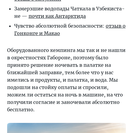
Замерзшие водопады Чат­ка­ла в Уз­бе­кис­та­
не —
по­чти как Антарктида
Чувство абсолют­ной без­о­пас­нос­ти:
от­зыв о
Гон­кон­ге и Макао
Оборудованного кемпинга мы так и не нашли
в окрестностях Габороне, поэтому было
принято решение ночевать в палатке на
ближайшей заправке, тем более что у нас
имелись и продукты, и палатка, и вода. Мы
подошли на стойку оплаты и спросили,
можем ли остаться на ночь в машине, на что
получили согласие и заночевали абсолютно
бесплатно.