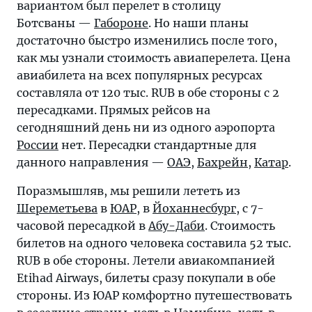
вариантом был перелет в столицу
Ботсваны —
Габороне
. Но наши планы
достаточно быстро изменились после того,
как мы узнали стоимость авиаперелета. Цена
авиабилета на всех популярных ресурсах
составляла от 120 тыс. RUB в обе стороны с 2
пересадками. Прямых рейсов на
сегодняшний день ни из одного аэропорта
России
нет. Пересадки стандартные для
данного направления —
ОАЭ
,
Бахрейн
,
Катар
.
Поразмышляв, мы решили лететь из
Шереметьева
в
ЮАР
, в
Йоханнесбург
, с 7-
часовой пересадкой в
Абу-Даби
. Стоимость
билетов на одного человека составила 52 тыс.
RUB в обе стороны. Летели авиакомпанией
Etihad Airways, билеты сразу покупали в обе
стороны. Из ЮАР комфортно путешествовать