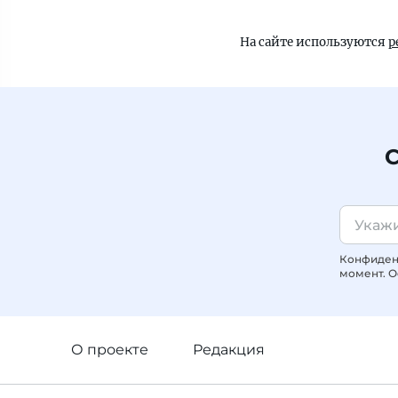
На сайте используются
р
С
Конфиденц
момент. О
О проекте
Редакция