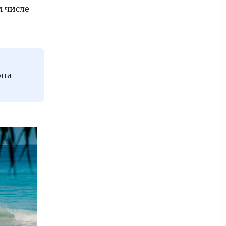
м числе
она