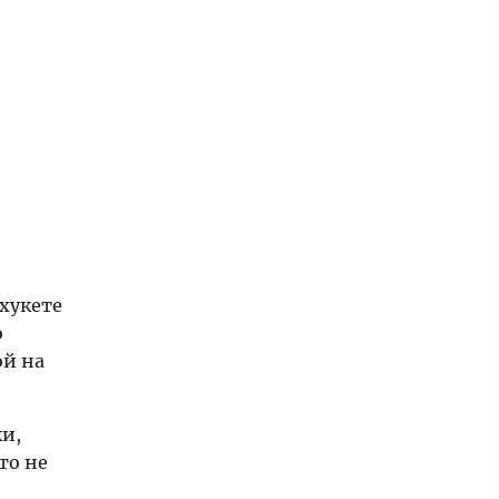
хукете
о
ой на
ки,
то не