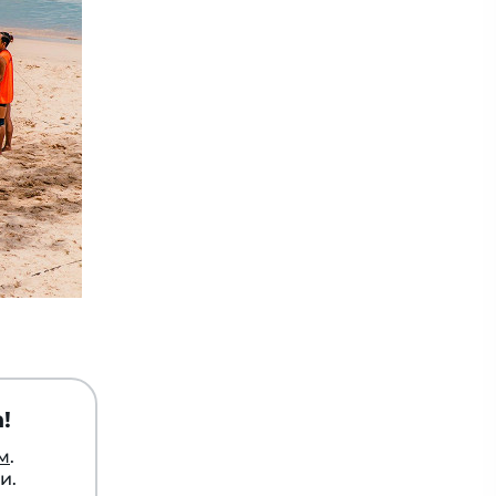
!
м
.
и.