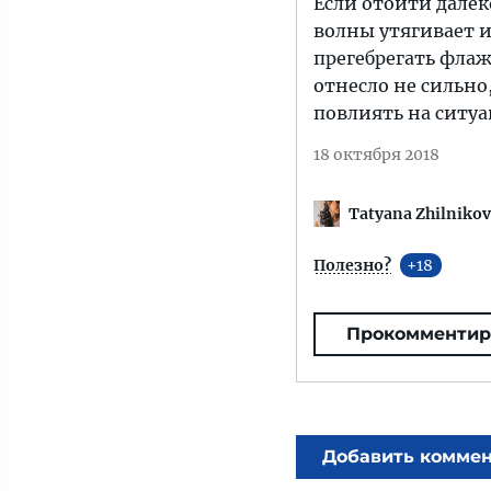
Если отойти далеко
волны утягивает и
прегебрегать флажк
отнесло не сильно
повлиять на ситу
18 октября 2018
Tatyana Zhilniko
Полезно?
18
Прокомментир
Добавить комме