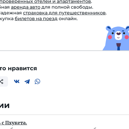
проверенных отелей и апартаментов
.
бная
аренда авто
для полной свободы.
 Надежная
страховка для путешественников
.
окупка
билетов на поезд
онлайн.
то нравится
ии
 с Пхукета.