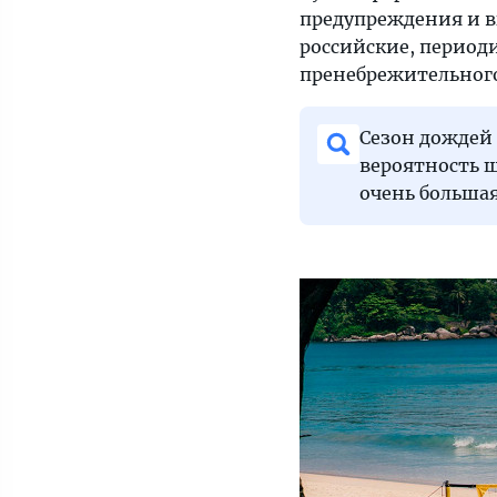
предупреждения и в
чрезвычайных
российские, период
происшествиях
пренебрежительног
в
туризме.
Честно
Сезон дождей
и
вероятность ш
нагнетания,
очень большая
как
и
все
на
«Тонкостях».