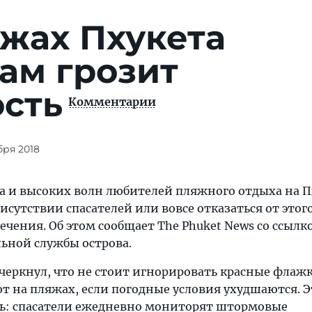
жах Пхукета
ам грозит
ость
Комментарии
бря 2018
ра и высоких волн любителей пляжного отдыха на П
рисутствии спасателей или вовсе отказаться от этог
ечения. Об этом сообщает The Phuket News со ссылк
льной службы острова.
черкнул, что не стоит игнорировать красные флаж
 на пляжах, если погодные условия ухудшаются. Э
ь: спасатели ежедневно мониторят штормовые