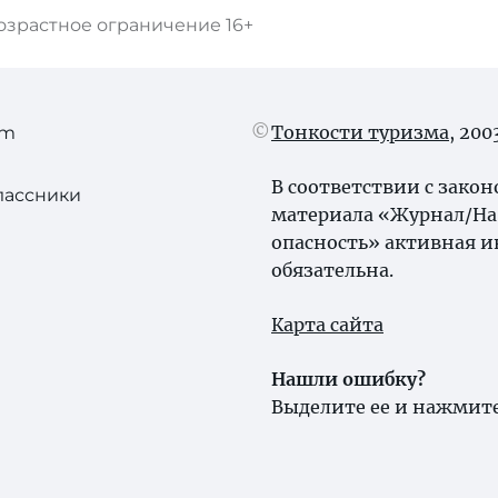
озрастное ограничение
16+
Тонкости туризма
, 20
am
В соответствии с зако
лассники
материала «Журнал/На 
опасность» активная и
обязательна.
Карта сайта
Нашли ошибку?
Выделите ее и нажмите 