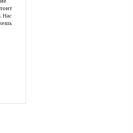
ние
стоит
. Нас
ожешь