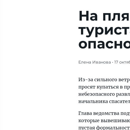
На пля
турист
опасн
Елена Иванова
• 17 октя
Журнал/
На
пляжах
Из-за сильного вет
Пхукета
просят купаться в п
туристам
небезопасного развл
грозит
начальника спасате
опасность
Глава ведомства под
—
которые вывешивают
рассказы
пустая формальност
о