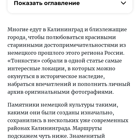
в
Показать оглавление
Калининград
и
близлежащие
Многие едут в Калининград и близлежащие
города,
города, чтобы полюбоваться красивыми
чтобы
старинными достопримечательностями из
полюбоваться
немецкого прошлого этого региона России.
красивыми
«Тонкости» собрали в одной статье самые
старинными
интересные локации, в которых можно
достопримечательностями
окунуться в историческое наследие,
из
набраться впечатлений и пополнить личный
немецкого
архив оригинальными фотографиями.
прошлого
этого
Памятники немецкой культуры такими,
региона
какими они были созданы изначально,
России
сохранились в нескольких уже современных
районах Калининграда. Маршруты
подскажем чуть ниже. Знаменитый