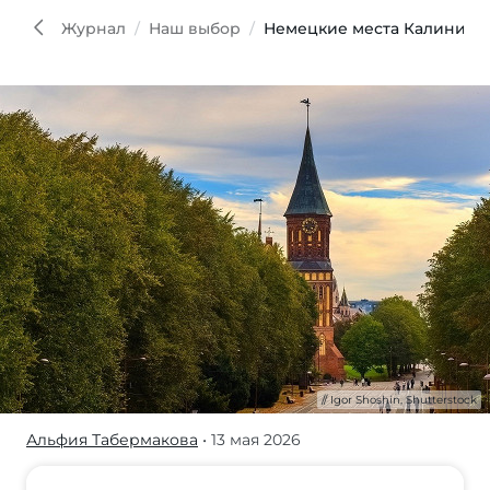
Shosh
Shutt
Журнал
Наш выбор
Немецкие места Калинингр
Igor Shoshin, Shutterstock
Альфия Табермакова
• 13 мая 2026
Многие
едут