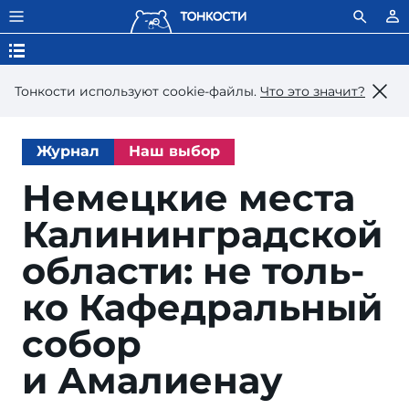
Тонкости используют сookie-файлы.
Что это значит?
Журнал
Наш выбор
Немецкие места
Ка­ли­нин­градс­кой
об­лас­ти: не толь­
ко Ка­фед­раль­ный
со­бор
и Амалиенау
Igor