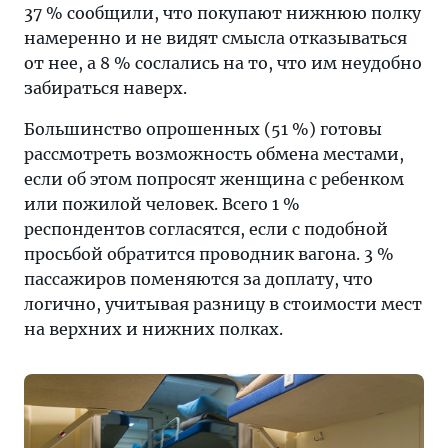
37 % сообщили, что покупают нижнюю полку
секретами.
намеренно и не видят смысла отказываться
Подробные
от нее, а 8 % сослались на то, что им неудобно
инструкции,
забираться наверх.
важные
лайфхаки
Большинство опрошенных (51 %) готовы
и
рассмотреть возможность обмена местами,
все,
если об этом попросят женщина с ребенком
что
или пожилой человек. Всего 1 %
нужно
респондентов согласятся, если с подобной
знать
просьбой обратится проводник вагона. 3 %
о
пассажиров поменяются за доплату, что
мире
логично, учитывая разницу в стоимости мест
туризма
на верхних и нижних полках.
—
на
страницах
«Тонкостей».