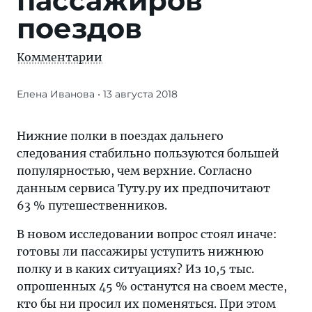
пассажиров
поездов
Комментарии
Елена Иванова
• 13 августа 2018
Журнал/
Нижнюю
полку
Нижние полки в поездах дальнего
готовы
следования стабильно пользуются большей
уступить
популярностью, чем верхние. Согласно
больше
данным сервиса Туту.ру их предпочитают
половины
63 % путешественников.
пассажиров
В новом исследовании вопрос стоял иначе:
поездов
готовы ли пассажиры уступить нижнюю
—
полку и в каких ситуациях? Из 10,5 тыс.
«Тонкости
опрошенных 45 % останутся на своем месте,
туризма»
кто бы ни просил их поменяться. При этом
делятся