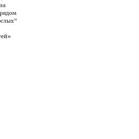
на
 рядом
ослых”
тей»