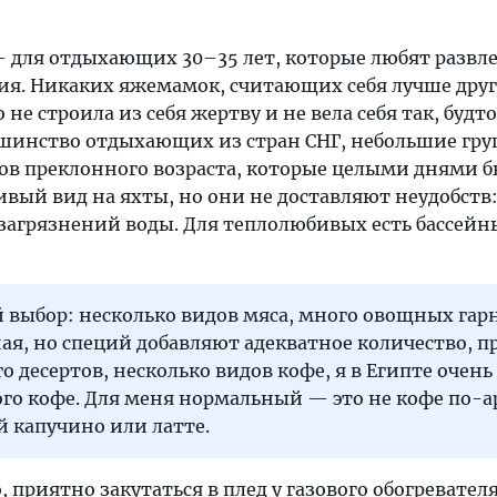
a — для отдыхающих 30–35 лет, которые любят развл
ия. Никаких яжемамок, считающих себя лучше друг
 не строила из себя жертву и не вела себя так, будт
ьшинство отдыхающих из стран СНГ, небольшие гр
ов преклонного возраста, которые целыми днями б
ивый вид на яхты, но они не доставляют неудобств:
загрязнений воды. Для теплолюбивых есть бассейн
 выбор: несколько видов мяса, много овощных гар
ая, но специй добавляют адекватное количество, п
го десертов, несколько видов кофе, я в Египте очень
го кофе. Для меня нормальный — это не кофе по-ар
 капучино или латте.
 приятно закутаться в плед у газового обогревателя