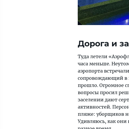
Дорога и з
Туда летели «Аэрофл
часа меньше. Неуто
аэропорта встречали
сопровождающий в п
прошло. Огромное с
вопросы просил реша
заселении дают сер
активностей. Персон
пляже: уборщиков не
Удивляюсь, как они 
разное время.