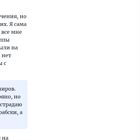
ечения, но
их. Я сама
о все мне
уппы
ыли на
 нет
ы с
ниров.
ряно, но
 страдаю
абски, а
 на