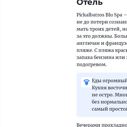
Отель
Pickalbatros Blu Sp
не до потери сознан
мать троих детей, но
за это должны. Бол
англичан и француз
пляже. С пляжа крас
запаха бензина или 
подогревом.
Еды огромный
Кухня восточн
не остро. Мно
без нормально
самый простой
Вечерами прохладно,