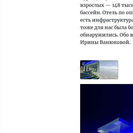
рядом
взрослых — 148 тыся
есть
бассейн. Отель по 
инфраструктура,
есть инфраструктура
а
тоже для нас была б
не
обнаружились. Обо 
пустыня
Ирины Ванюковой.
и
мусор.
Концепция
“только
для
взрослых”
тоже
для
нас
была
большим
плюсом