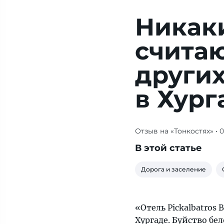
Никак
счита
других
в Хург
Отзыв на «Тонкостях»
• 
Отель
по
В этой статье
описанию
нам
Дорога и заселение
подходил
идеально:
новый,
«Отель Pickalbatros 
красивый,
Хургаде. Буйство бел