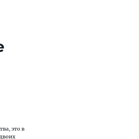
е
тва, это в
 двоих