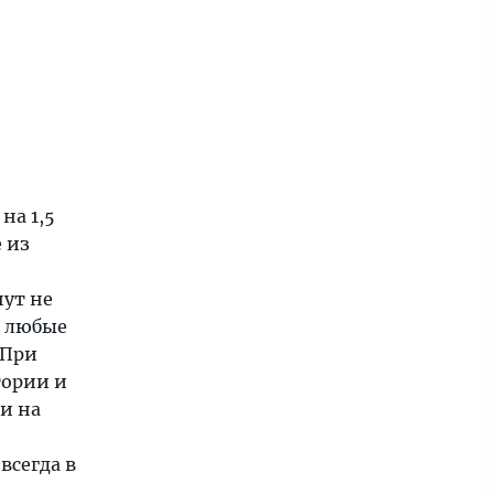
на 1,5
 из
нут не
, любые
 При
тории и
 и на
всегда в