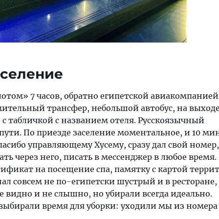
аселение
отом» 7 часов, обратно египетской авиакомпанией 
мительный трансфер, небольшой автобус, на выходе
 с табличкой с названием отеля. Русскоязычный
ути. По приезде заселение моментальное, и 10 ми
пасибо управляющему Хусему, сразу дал свой номер
ть через него, писать в мессенджер в любое время.
тификат на посещение спа, памятку с картой терри
ал совсем не по-египетски шустрый и в ресторане,
 видно и не слышно, но убирали всегда идеально.
выбирали время для уборки: уходили мы из номера 