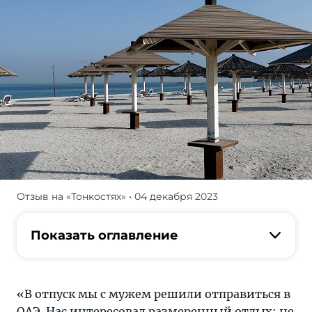
Отзыв на «Тонкостях»
• 04 декабря 2023
В
отпуск
мы
Показать оглавление
с
мужем
решили
«В отпуск мы с мужем решили отправиться в
отправиться
ОАЭ. Нас интересовал размеренный отдых: не