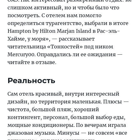
в
слишком активный, но и чтобы было что
ОАЭ.
посмотреть. С отелем нам помогло
Нас
определиться турагентство, выбрали в итоге
интересовал
Hampton by Hilton Marjan Island в Рас-эль-
размеренный
Хайме, у моря», — рассказывает
отдых:
читательница «Тонкостей» под ником
не
Mercury00. Оправдались ли ее ожидания —
слишком
читайте в отзыве.
активный,
но
Реальность
и
чтобы
Сам отель красивый, внутри интересный
было
дизайн, но территория маленькая. Плюсы —
что
чистота, большой пляж, хороший
посмотреть
контингент, персонал, большой выбор еды,
мощные кондиционеры. По вечерам играла
джазовая музыка. Минусы — не совсем «все