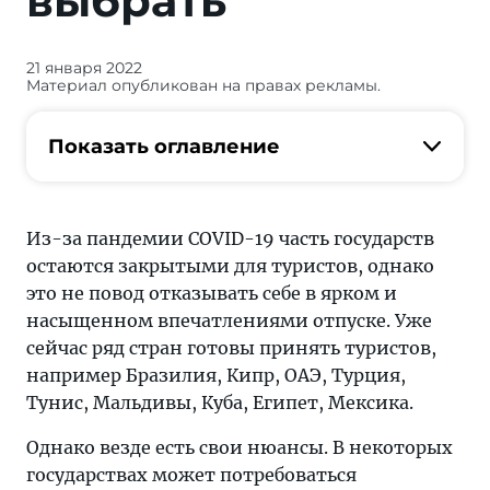
выбрать
21 января 2022
COVID-
Материал опубликован на правах рекламы.
19 —
это
Показать оглавление
не
повод
отказывать
себе
Из-за пандемии COVID-19 часть государств
в
остаются закрытыми для туристов, однако
ярком
это не повод отказывать себе в ярком и
и
насыщенном впечатлениями отпуске. Уже
насыщенном
сейчас ряд стран готовы принять туристов,
впечатлениями
например Бразилия, Кипр, ОАЭ, Турция,
отпуске.
Тунис, Мальдивы, Куба, Египет, Мексика.
Однако везде есть свои нюансы. В некоторых
государствах может потребоваться