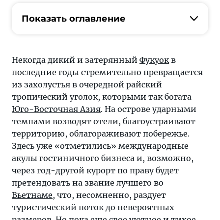
острове
ударными
Показать оглавление
темпами
возводят
отели,
Некогда дикий и затерянный
Фукуок
в
благоустраивают
последние годы стремительно превращается
территорию,
из захолустья в очередной райский
облагораживают
тропический уголок, которыми так богата
побережье.
Юго-Восточная Азия
. На острове ударными
Здесь
темпами возводят отели, благоустраивают
уже
территорию, облагораживают побережье.
«отметились»
Здесь уже «отметились» международные
международные
акулы гостиничного бизнеса и, возможно,
акулы
через год-другой курорт по праву будет
гостиничного
претендовать на звание лучшего во
бизнеса
Вьетнаме
, что, несомненно, раздует
и,
туристический поток до невероятных
возможно,
размеров. Но пока еще свое уютное и тихое