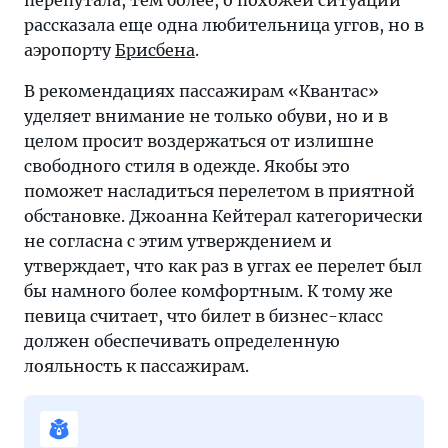
перепутала, тем более, о похожей ситуации
мира
рассказала еще одна любительница уггов, но в
туризма.
аэропорту
Брисбена
.
Яркий
отдых
В рекомендациях пассажирам «Квантас»
начинается
уделяет внимание не только обуви, но и в
именно
целом просит воздержаться от излишне
здесь,
свободного стиля в одежде. Якобы это
на
поможет насладиться перелетом в приятной
«Тонкостях
обстановке. Джоанна Кейтерал категорически
туризма».
не согласна с этим утверждением и
утверждает, что как раз в уггах ее перелет был
бы намного более комфортным. К тому же
певица считает, что билет в бизнес-класс
должен обеспечивать определенную
лояльность к пассажирам.