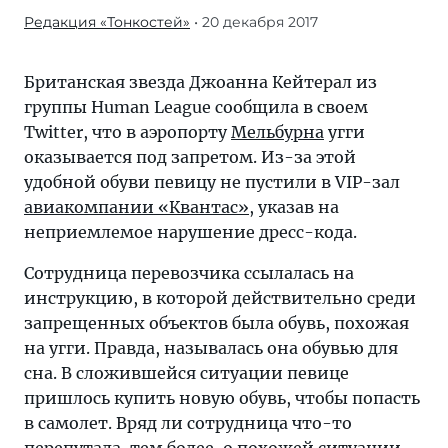
Редакция «Тонкостей»
• 20 декабря 2017
Журнал/
Певицу
не
Британская звезда Джоанна Кейтерал из
пустили
группы Human League сообщила в своем
в
Twitter, что в аэропорту
Мельбурна
угги
бизнес-
оказывается под запретом. Из-за этой
зал
удобной обуви певицу не пустили в VIP-зал
аэропорта
авиакомпании «Квантас»
, указав на
из-
неприемлемое нарушение дресс-кода.
за
Сотрудница перевозчика ссылалась на
уггов
инструкцию, в которой действительно среди
—
запрещенных объектов была обувь, похожая
забавные
на угги. Правда, называлась она обувью для
и
сна. В сложившейся ситуации певице
яркие
пришлось купить новую обувь, чтобы попасть
новости
в самолет. Вряд ли сотрудница что-то
из