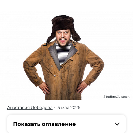
IndigoLT, istock
Анастасия Лебедева
• 15 мая 2026
Журнал/
Почему
российские
Показать оглавление
женщины