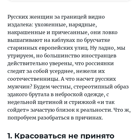
такие
ухоженные,
Русских женщин за границей видно
а
издалека: ухоженные, нарядные,
мужчины
накрашенные и причесанные, они ловко
—
вышагивают на каблуках по брусчатке
наоборот?
старинных европейских улиц. Ну ладно, мы
—
утрируем, но большинство иностранцев
забавные
действительно уверены, что россиянки
и
следят за собой усерднее, нежели их
яркие
соотечественницы. А что насчет русских
новости
мужчин? Будем честны, стереотипный образ
из
эдакого брутала в неброской одежде, с
мира
недельной щетиной и стрижкой «и так
туризма.
сойдет» зачастую близок к реальности. Что ж,
Яркий
попробуем разобраться в причинах.
отдых
начинается
1. Красоваться не принято
именно