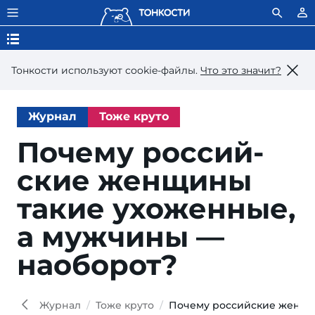
Тонкости используют сookie-файлы.
Что это значит?
Журнал
Тоже круто
Почему рос­сий­
ские жен­щи­ны
та­кие ухо­жен­ные,
а муж­чи­ны —
наоборот?
Ind
istoc
Журнал
Тоже круто
Почему российские женщи