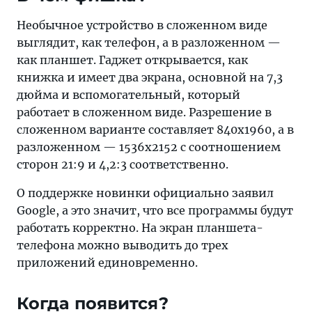
станут
реальностью:
Необычное устройство в сложенном виде
первый
выглядит, как телефон, а в разложенном —
такой
как планшет. Гаджет открывается, как
гаджет
книжка и имеет два экрана, основной на 7,3
был
дюйма и вспомогательный, который
представлен
работает в сложенном виде. Разрешение в
на
сложенном варианте составляет 840х1960, а в
днях.
разложенном — 1536х2152 с соотношением
В
сторон 21:9 и 4,2:3 соответственно.
чем
О поддержке новинки официально заявил
фишка?
Google, а это значит, что все программы будут
работать корректно. На экран планшета-
телефона можно выводить до трех
приложений единовременно.
Когда появится?