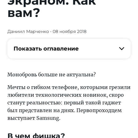
экраном. Как
вам?
Даниил Марченко
• 08 ноября 2018
Монобровь
больше
не
Показать оглавление
актуальна?
Мечты
о
Монобровь больше не актуальна?
гибком
телефоне,
Мечты о гибком телефоне, которыми грезили
которыми
любители технологических новинок, скоро
грезили
станут реальностью: первый такой гаджет
любители
был представлен на днях. Первопроходцем
технологических
выступает Samsung.
новинок,
скоро
В чем фишка?