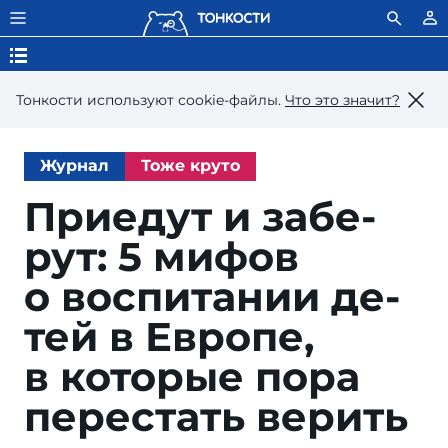
Тонкости используют сookie-файлы.
Что это значит?
Журнал
Тоже круто
Приедут и забе­
рут: 5 ми­фов
о вос­пи­та­нии де­
тей в Ев­ро­пе,
в ко­то­рые по­ра
пе­ре­стать верить