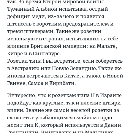
так. Во время Второй мировой войны
Туманный Альбион испытывал острый
дефицит меди, из-за чего и появился
штепсель с коротким предохранителем и
тремя штекерами. Такие же розетки
используют в странах, испытавших на себе
влияние Британской империи: на Мальте,
Кипре и в Сингапуре.
Розетки типа I вы встретите, если соберетесь
в Австралию или Новую Зеландию. Такие же
иногда встречаются в Китае, а также в Новой
Гвинее, Самоа и Кирибати.
Интересно, что к розеткам типа H в Израиле
подойдут как круглые, так и плоские штыри
вилки. Звание же самой веселой розетки за
схожесть с улыбающимся смайлом гордо
носит тип K, который используется в Дании,
Гренландии, Бангладеше и на Мальдивах.