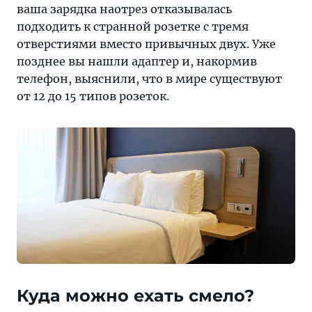
важные
ваша зарядка наотрез отказывалась
лайфхаки
подходить к странной розетке с тремя
и
отверстиями вместо привычных двух. Уже
все,
позднее вы нашли адаптер и, накормив
что
телефон, выяснили, что в мире существуют
нужно
от 12 до 15 типов розеток.
знать
о
мире
туризма
—
на
страницах
«Тонкостей».
Куда можно ехать смело?