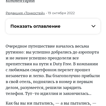
Комментарии
Редакция «Тонкостей»
• 19 октября 2022
Журнал/
Розетки
в
Показать оглавление
разных
странах:
где
Очередное путешествие началось весьма
и
рутинно: вы успешно добрались до аэропорта
какие
и не менее успешно преодолели все
используются
препятствия на пути к Duty Free. В компании
—
с любимым смартфоном перелет прошел
«Тонкости
незаметно и легко. Вы благополучно прибыли
туризма»
в свой отель, поднялись в номер и первым
делятся
делом, разумеется, решили зарядить
секретами.
телефон. Тут-то идиллия и закончилась...
Подробные
инструкции,
Как бы вы ни пытались, — а вы пытались, —