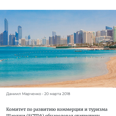
Даниил Марченко
• 20 марта 2018
Журнал/
Российский
турпоток
Комитет по развитию коммерции и туризма
в
Шарджи
(SCTDA) обнародовал статистику