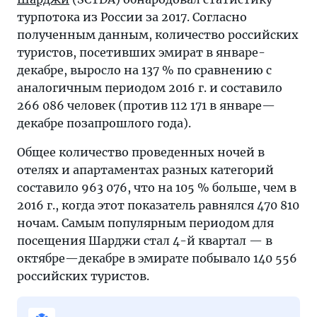
Шарджу
турпотока из России за 2017. Согласно
увеличился
полученным данным, количество российских
на
туристов, посетивших эмират в январе-
137
декабре, выросло на 137 % по сравнению с
процентов
аналогичным периодом 2016 г. и составило
—
266 086 человек (против 112 171 в январе—
самая
декабре позапрошлого года).
полная
Общее количество проведенных ночей в
и
отелях и апартаментах разных категорий
полезная
составило 963 076, что на 105 % больше, чем в
информация
2016 г., когда этот показатель равнялся 470 810
в
ночам. Самым популярным периодом для
цифрах
посещения Шарджи стал 4-й квартал — в
о
октябре—декабре в эмирате побывало 140 556
мире
российских туристов.
туризма
на
«Тонкостях».