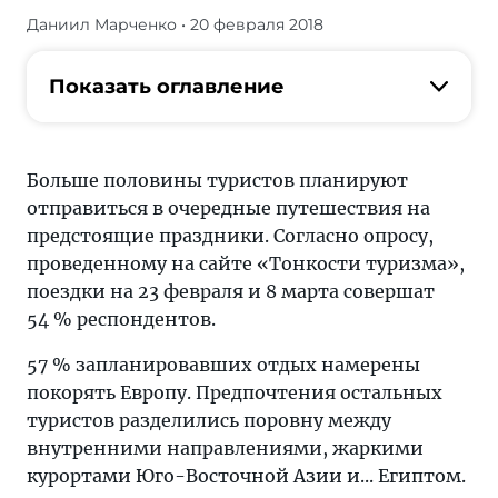
Даниил Марченко
• 20 февраля 2018
Журнал/
Россияне
поедут
Показать оглавление
в
Европу
на
Больше половины туристов планируют
23
отправиться в очередные путешествия на
февраля
предстоящие праздники. Согласно опросу,
и
проведенному на сайте «Тонкости туризма»,
8
поездки на 23 февраля и 8 марта совершат
марта
54 % респондентов.
—
яркие
57 % запланировавших отдых намерены
идеи
покорять Европу. Предпочтения остальных
путешествий
туристов разделились поровну между
от
внутренними направлениями, жаркими
«Тонкостей
курортами Юго-Восточной Азии и... Египтом.