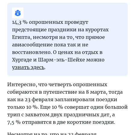
туризма».
Рейтинги
и
14,3 % опрошенных проведут
подборки
предстоящие праздники на курортах
о
Египта, несмотря на то, что прямое
туризме
авиасообщение пока так и не
на
восстановлено. О ценах на отдых в
страницах
Хургаде и Шарм-эль-Шейхе можно
«Тонкостей».
узнать здесь
.
Интересно, что четверть опрошенных
собираются в путешествие на 8 марта, тогда
как на 23 февраля запланировали поездки
только 10 %. Еще 10 % совершат один большой
трип с захватом двух праздничных дат, а
7,5 % отправятся в две короткие поездки.
Несмотря на то, что на 23 февраля