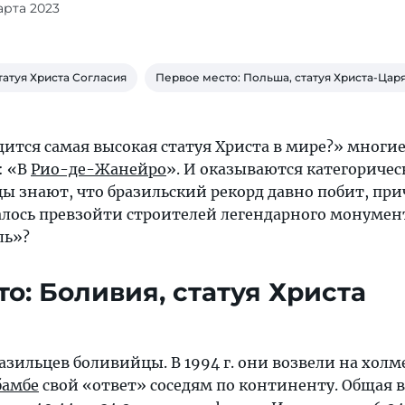
арта 2023
татуя Христа Согласия
Первое место: Польша, статуя Христа-Цар
дится самая высокая статуя Христа в мире?» многи
: «В
Рио-де-Жанейро
». И оказываются категоричес
ы знают, что бразильский рекорд давно побит, пр
алось превзойти строителей легендарного монумен
ль»?
то: Боливия, статуя Христа
зильцев боливийцы. В 1994 г. они возвели на холм
бамбе
свой «ответ» соседям по континенту. Общая 