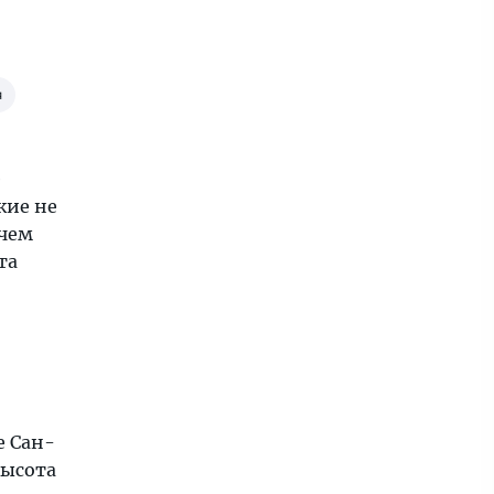
я
е
кие не
ичем
та
е Сан-
высота