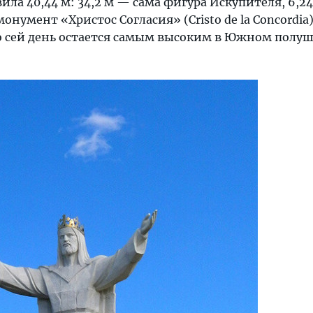
вила 40,44 м: 34,2 м — сама фигура Искупителя, 6,2
онумент «Христос Согласия» (Cristo de la Concordia)
по сей день остается самым высоким в Южном полу