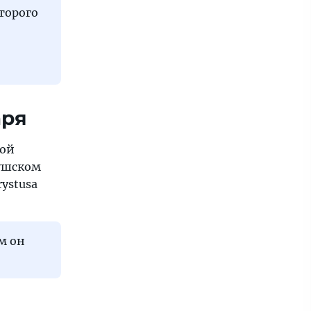
торого
аря
мой
бушском
ystusa
м он