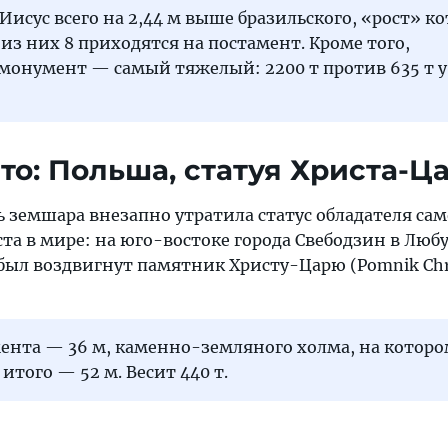
исус всего на 2,44 м выше бразильского, «рост» ко
 из них 8 приходятся на постамент. Кроме того,
монумент — самый тяжелый: 2200 т против 635 т у
то: Польша, статуя Христа-Ц
ть земшара внезапно утратила статус обладателя са
ста в мире: на юго-востоке города Свебодзин в Лю
был воздвигнут памятник Христу-Царю (Pomnik Chr
ента — 36 м, каменно-земляного холма, на которо
 итого — 52 м. Весит 440 т.