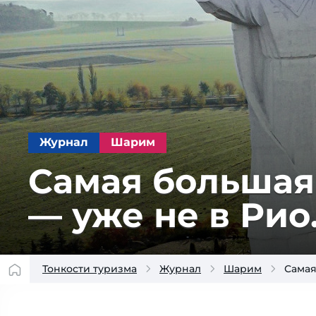
Журнал
Шарим
Самая большая 
— уже не в Рио.
Тонкости туризма
Журнал
Шарим
Самая