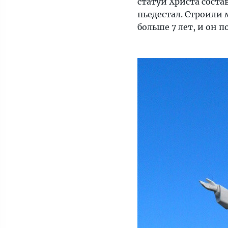
статуи Христа соста
это
пьедестал. Строили м
давно
больше 7 лет, и он 
не
так.