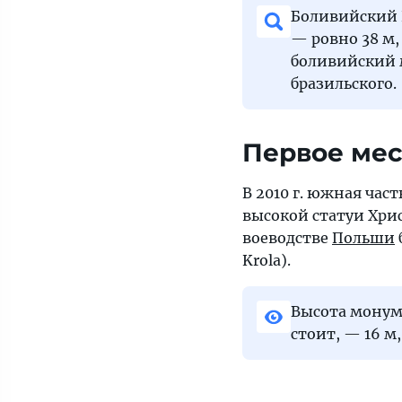
Боливийский И
— ровно 38 м,
боливийский 
бразильского.
Первое мес
В 2010 г. южная час
высокой статуи Хри
воеводстве
Польши
Krola).
Высота монум
стоит, — 16 м,