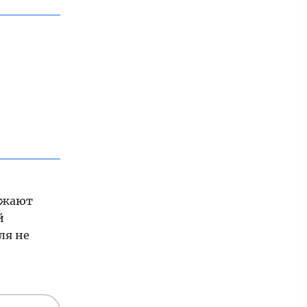
ражают
й
ля не