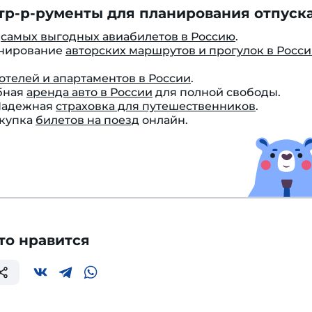
тр-р-рументы для планирования отпуска
к
самых выгодных авиабилетов в Россию
.
онирование
авторских маршрутов и прогулок в Росс
отелей и апартаментов в России
.
бная
аренда авто в России
для полной свободы.
 Надежная
страховка для путешественников
.
окупка
билетов на поезд
онлайн.
то нравится