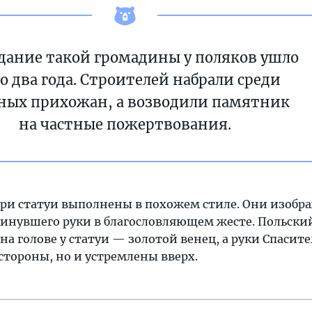
здание такой громадины у поляков ушло
го два года. Строителей набрали среди
ных прихожан, а возводили памятник
на частные пожертвования.
 три статуи выполнены в похожем стиле. Они изоб
кинувшего руки в благословляющем жесте. Польски
 на голове у статуи — золотой венец, а руки Спасите
стороны, но и устремлены вверх.