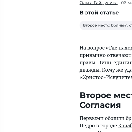
Ольга Гайфулина
• 06 м
На
вопрос
В этой статье
«Где
находится
Второе место: Боливия, с
самая
высокая
статуя
На вопрос «Где нахо
Христа
привычно отвечают
в
правы. Лишь единиц
мире?»
дважды. Кому же уд
многие
«Христос-Искупите
привычно
отвечают:
Второе мес
«В
Согласия
Рио-
де-
Первыми обошли бра
Жанейро».
Педро в городе
Коча
Но