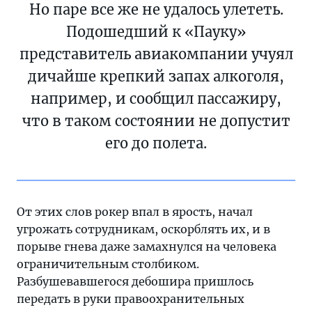
Но паре все же не удалось улететь.
чуть
не
Подошедший к «Пауку»
подрался
представитель авиакомпании учуял
с
дичайше крепкий запах алкоголя,
сотрудником
авиакомпании,
например, и сообщил пассажиру,
замахнувшись
что в таком состоянии не допустит
на
его до полета.
него
ограничительным
столбиком.
От этих слов рокер впал в ярость, начал
угрожать сотрудникам, оскорблять их, и в
порыве гнева даже замахнулся на человека
ограничительным столбиком.
Разбушевавшегося дебошира пришлось
передать в руки правоохранительных