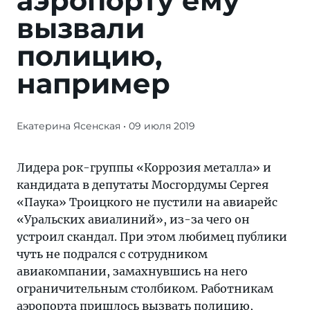
аэропорту ему
вызвали
полицию,
например
Екатерина Ясенская
• 09 июля 2019
Лидера
рок-
группы
Лидера рок-группы «Коррозия металла» и
«Коррозия
кандидата в депутаты Мосгордумы Сергея
металла»
«Паука» Троицкого не пустили на авиарейс
и
«Уральских авиалиний», из-за чего он
кандидата
устроил скандал. При этом любимец публики
в
чуть не подрался с сотрудником
депутаты
авиакомпании, замахнувшись на него
Мосгордумы
ограничительным столбиком. Работникам
Сергея
аэропорта пришлось вызвать полицию,