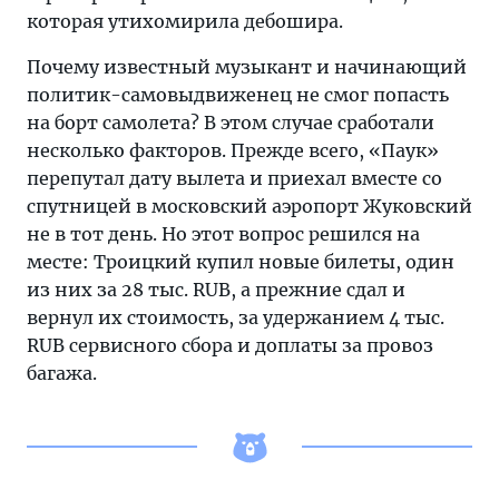
«Паука»
которая утихомирила дебошира.
Троицкого
Почему известный музыкант и начинающий
не
политик-самовыдвиженец не смог попасть
пустили
на борт самолета? В этом случае сработали
на
несколько факторов. Прежде всего, «Паук»
авиарейс
перепутал дату вылета и приехал вместе со
«Уральских
спутницей в московский аэропорт Жуковский
авиалиний»,
не в тот день. Но этот вопрос решился на
из-
месте: Троицкий купил новые билеты, один
за
из них за 28 тыс. RUB, а прежние сдал и
чего
вернул их стоимость, за удержанием 4 тыс.
он
RUB сервисного сбора и доплаты за провоз
устроил
багажа.
скандал.
При
этом
любимец
публики