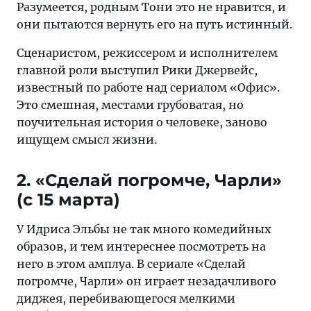
Разумеется, родным Тони это не нравится, и
заставить
они пытаются вернуть его на путь истинный.
забыть
о
Сценаристом, режиссером и исполнителем
времени,
главной роли выступил Рики Джервейс,
делах
известный по работе над сериалом «Офис».
и
Это смешная, местами грубоватая, но
проблемах.
поучительная история о человеке, заново
ищущем смысл жизни.
2. «Сделай погромче, Чарли»
(c 15 марта)
У Идриса Эльбы не так много комедийных
образов, и тем интереснее посмотреть на
него в этом амплуа. В сериале «Сделай
погромче, Чарли» он играет незадачливого
диджея, перебивающегося мелкими