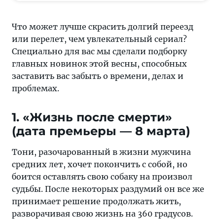
долгий
переезд
Что может лучше скрасить долгий переезд
или
или перелет, чем увлекательный сериал?
перелет,
Специально для вас мы сделали подборку
чем
главных новинок этой весны, способных
увлекательный
заставить вас забыть о времени, делах и
сериал?
проблемах.
Специально
для
1. «Жизнь после смерти»
вас
(дата премьеры — 8 марта)
мы
сделали
Тони, разочарованный в жизни мужчина
подборку
средних лет, хочет покончить с собой, но
главных
боится оставлять свою собаку на произвол
новинок
судьбы. После некоторых раздумий он все же
этой
принимает решение продолжать жить,
весны,
разворачивая свою жизнь на 360 градусов.
способных