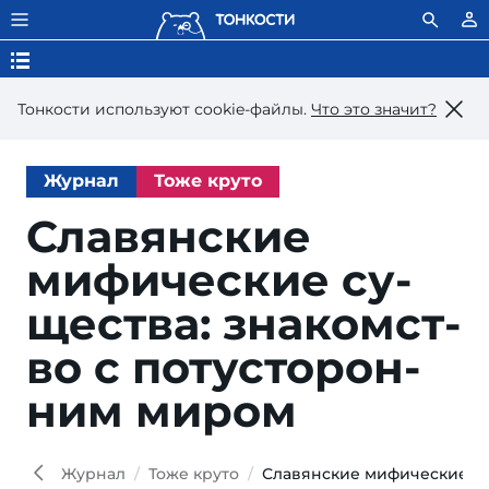
Тонкости используют сookie-файлы.
Что это значит?
Журнал
Тоже круто
Славянские
мифические су­
щест­ва: зна­комст­
во с по­ту­сто­рон­
ним миром
Liza
Shutt
Журнал
Тоже круто
Славянские мифические су