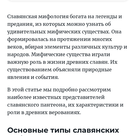
славянских
мифических
Славянская мифология богата на легенды и
существах,
предания, из которых можно узнать об
их
удивительных мифических существах. Она
характеристиках
формировалась на протяжении многих
и
веков, вбирая элементы различных культур и
легендах.
народов. Мифические существа играли
Полный
важную роль в жизни древних славян. Их
гид
существованием объясняли природные
по
явления и события.
славянской
мифологии
В этой статье мы подробно рассмотрим
наиболее известных представителей
славянского пантеона, их характеристики и
роли в древних верованиях.
Основные типы славянских