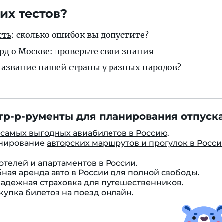
их тестов?
сть
: сколько ошибок вы допустите?
рд о Москве
: проверьте свои знания
 название нашей страны у разных народов
?
тр-р-рументы для планирования отпуска
к
самых выгодных авиабилетов в Россию
.
онирование
авторских маршрутов и прогулок в Росс
отелей и апартаментов в России
.
бная
аренда авто в России
для полной свободы.
 Надежная
страховка для путешественников
.
окупка
билетов на поезд
онлайн.