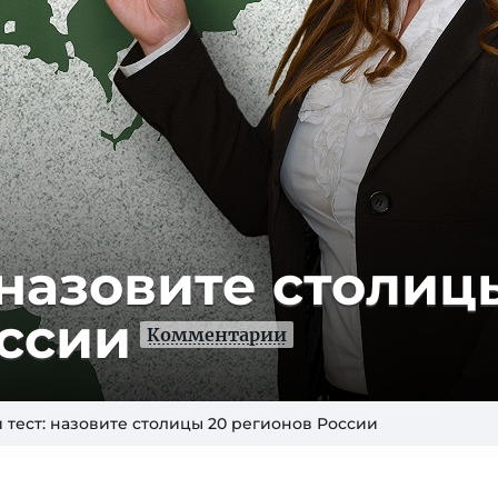
 назовите столиц
оссии
Комментарии
тест: назовите столицы 20 регионов России