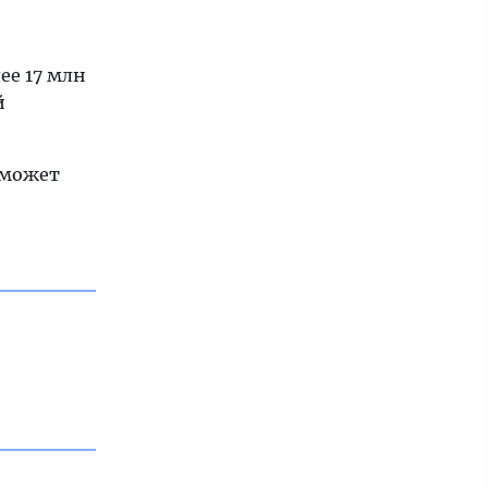
ее 17 млн
й
сможет