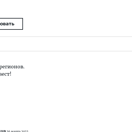
овать
 регионов.
вест!
ков
26 марта 2022