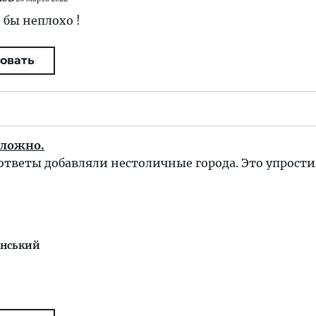
 бы неплохо !
овать
сложно.
ответы добавляли нестоличные города. Это упрост
инський