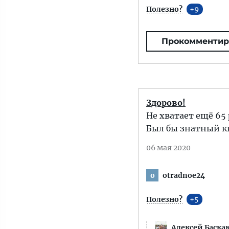
Полезно?
9
Прокомментир
Здорово!
Не хватает ещё 65
Был бы знатный к
06 мая 2020
otradnoe24
o
Полезно?
5
Алексей Баска