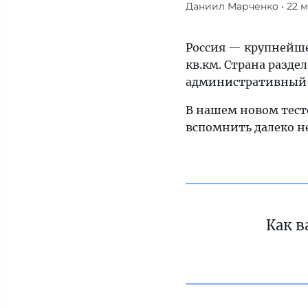
Даниил Марченко
• 22 
Россия
разделена
на
Россия — крупнейшее
89
кв.км. Страна разде
субъектов,
административный 
каждый
В нашем новом тест
из
вспомнить далеко не
которых
имеет
свой
административный
центр.
В
Как в
нашем
новом
тесте
мы
собрали