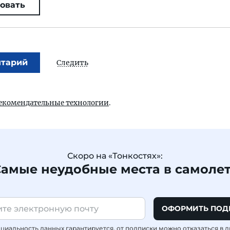
овать
нтарий
Следить
екомендательные технологии
.
Скоро на «Тонкостях»:
амые неудобные места в самоле
ОФОРМИТЬ ПОД
иальность данных гарантируется, от подписки можно отказаться в 