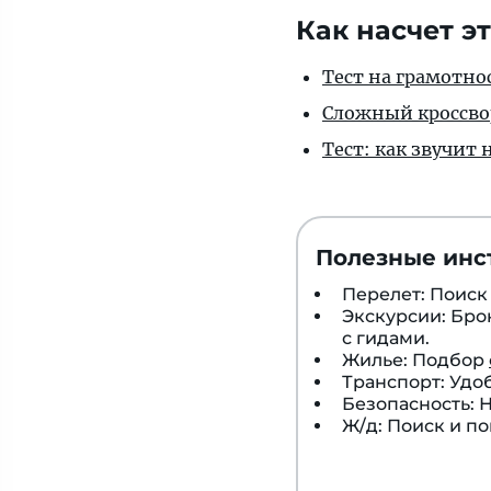
20
Как насчет эт
регионов,
столицы
Тест на грамотно
которых
Сложный кроссво
сходу
Тест: как звучит
сможет
вспомнить
далеко
не
Полезные инс
каждый.
Перелет: Поис
Экскурсии: Бр
с гидами.
Жилье: Подбор
Транспорт: Удо
Безопасность:
Ж/д: Поиск и п