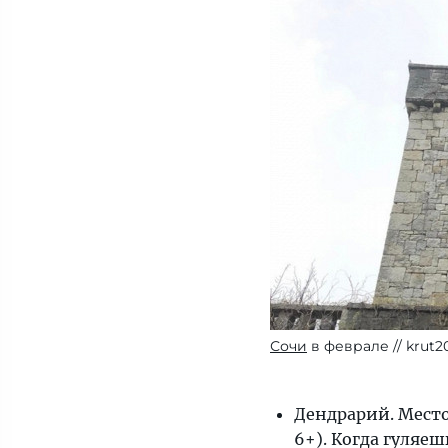
Сочи
в феврале
krut2
Дендрарий. Место
6+). Когда гуляе