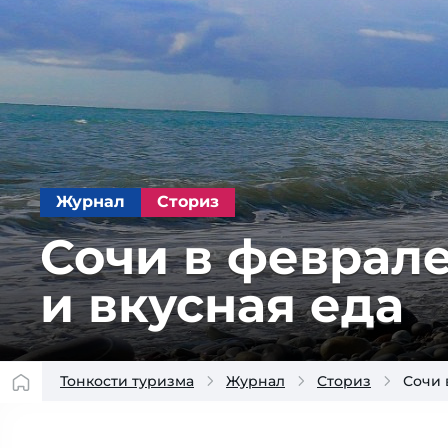
Журнал
Сториз
Сочи в фев­ра­ле
и вкус­ная еда
Тонкости туризма
Журнал
Сториз
Сочи 