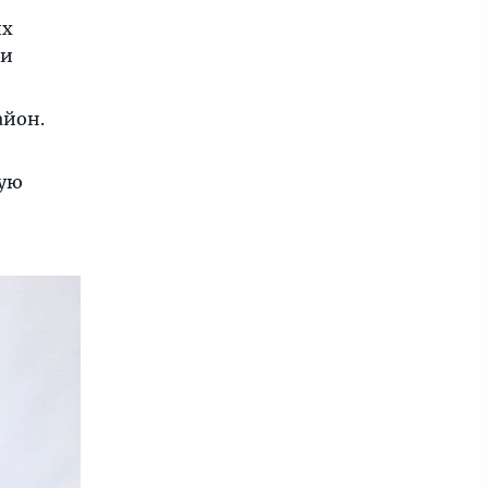
их
 и
айон.
мую