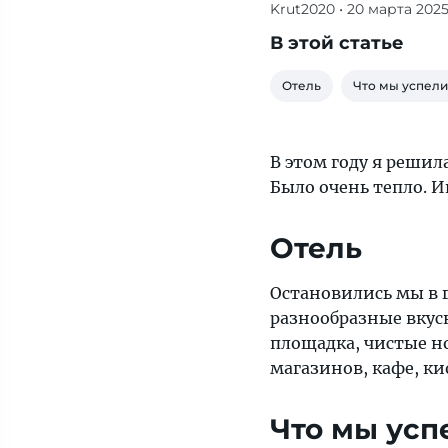
Krut2020
• 20 марта 202
Отзыв
о
В этой статье
путешествии
в
Отель
Что мы успели
Сочи
в
феврале:
В этом году я решил
какой
Было очень тепло. И
отель
выбрать
Отель
и
что
Остановились мы в 
посмотреть,
разнообразные вкусн
куда
площадка, чистые но
сходить
магазинов, кафе, к
погулять
и
Что мы усп
что