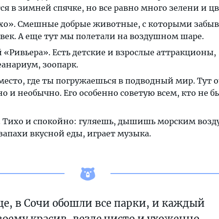
ся в зимней спячке, но все равно много зелени и цв
хо». Смешные добрые животные, с которыми забыв
век. А ещe тут мы полетали на воздушном шаре.
 «Ривьера». Есть детские и взрослые аттракционы,
анариум, зоопарк.
место, где ты погружаешься в подводный мир. Тут 
о и необычно. Его особенно советую всем, кто не б
. Тихо и спокойно: гуляешь, дышишь морским возд
 запахи вкусной еды, играет музыка.
е, в Сочи обошли все парки, и каждый
воему красив, везде чисто и ухоженно,