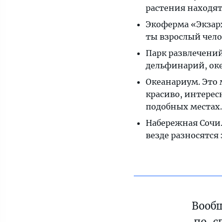
растения находят
Экоферма «Экзар
ты взрослый чело
Парк развлечений
дельфинарий, оке
Океанариум. Это 
красиво, интересн
подобных местах.
Набережная Сочи
везде разносятся
Вообщ
по-с