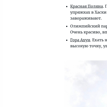
попробовать.
Красная Поляна
.
Подробный
упряжках в Хаски
рассказ
завораживают.
Олимпийский парк
Очень красиво, в
Гора Ахун
. Ехать
высокую точку, у