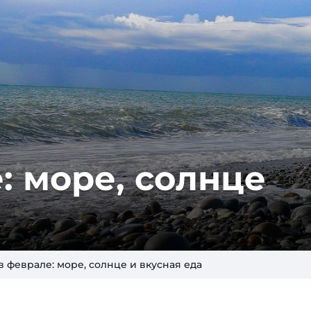
: мо­ре, солн­це
в феврале: море, солнце и вкусная еда