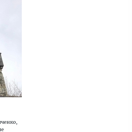
яченко,
ие