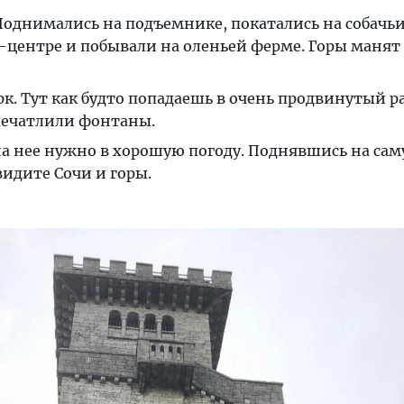
 Поднимались на подъeмнике, покатались на собачь
-центре и побывали на оленьей ферме. Горы манят
. Тут как будто попадаешь в очень продвинутый р
печатлили фонтаны.
 на неe нужно в хорошую погоду. Поднявшись на са
видите Сочи и горы.