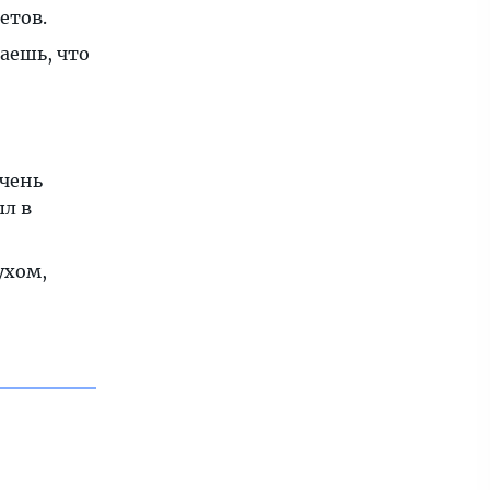
етов.
аешь, что
очень
ыл в
ухом,