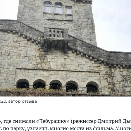
020, автор отзыва
, где снимали «Чебурашку» (режиссeр Дмитрий Дь
шь по парку, узнаeшь многие места из фильма. Мног