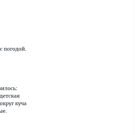
с погодой.
вилось:
 детская
округ куча
ые.