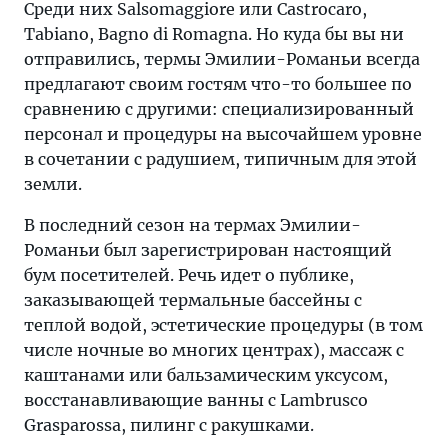
Среди них Salsomaggiore или Castrocaro,
настоящий
Tabiano, Bagno di Romagna. Но куда бы вы ни
бум
отправились, термы Эмилии-Романьи всегда
посетителей.
предлагают своим гостям что-то большее по
Речь
сравнению с другими: специализированный
идет
персонал и процедуры на высочайшем уровне
о
в сочетании с радушием, типичным для этой
публике,
земли.
заказывающей
термальные
В последний сезон на термах Эмилии-
бассейны
Романьи был зарегистрирован настоящий
с
бум посетителей. Речь идет о публике,
теплой
заказывающей термальные бассейны с
водой
теплой водой, эстетические процедуры (в том
числе ночные во многих центрах), массаж с
каштанами или бальзамическим уксусом,
восстанавливающие ванны с Lambrusco
Grasparossa, пилинг с ракушками.