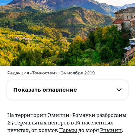
Редакция «Тонкостей»
• 24 ноября 2009
В
последний
сезон
Показать оглавление
на
термах
Эмилии-
На территории Эмилии-Романьи разбросаны
Романьи
25 термальных центров в 19 населенных
был
пунктах, от холмов
Пармы
до моря
Римини
.
зарегистрирован