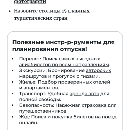
фотографий
вопросы,
Назовите столицы
15 главных
на
туристических стран
которые
смогут
ответить
Полезные инстр-р-рументы для
только
планирования отпуска!
те,
кто
Перелет: Поиск
самых выгодных
хорошо
авиабилетов по всем направлениям
.
Экскурсии: Бронирование
авторских
разбирается
маршрутов и прогулок
с гидами.
в
Жилье: Подбор
проверенных отелей
этом
и апартаментов
.
прекрасном
Транспорт: Удобная
аренда авто
для
полной свободы.
регионе.
Безопасность: Надежная
страховка для
путешественников
.
Ж/д: Поиск и покупка
билетов на поезд
онлайн.