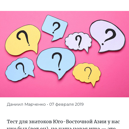
Даниил Марченко
• 07 февраля 2019
Тест
для
знатоков
Тест для знатоков Юго-Восточной Азии у нас
Юго-
уже был (
вот он
), но наша новая игра — это