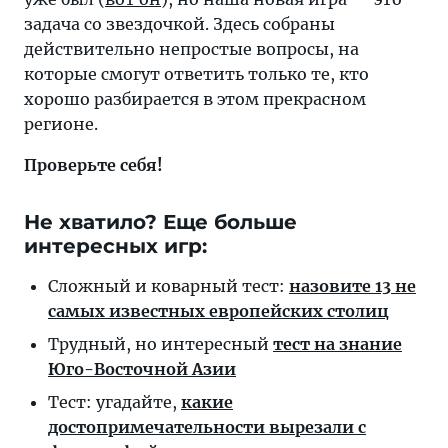
Восточной
задача со звездочкой. Здесь собраны
Азии
действительно непростые вопросы, на
у
которые смогут ответить только те, кто
нас
хорошо разбирается в этом прекрасном
уже
регионе.
был,
Проверьте себя!
но
наша
новая
Не хватило? Еще больше
игра —
интересных игр:
это
Сложный и коварный тест:
назовите 13 не
задача
самых известных европейских столиц
со
звездочкой.
Трудный, но интересный
тест на знание
Здесь
Юго-Восточной Азии
собраны
Тест: угадайте,
какие
действительно
достопримечательности вырезали с
непростые