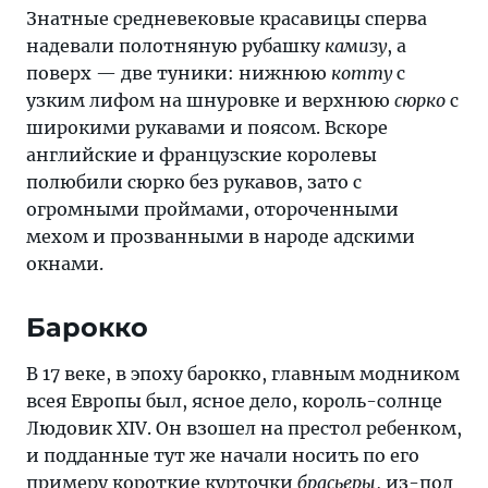
Знатные средневековые красавицы сперва
надевали полотняную рубашку
камизу
, а
поверх — две туники: нижнюю
котту
с
узким лифом на шнуровке и верхнюю
сюрко
с
широкими рукавами и поясом. Вскоре
английские и французские королевы
полюбили сюрко без рукавов, зато с
огромными проймами, отороченными
мехом и прозванными в народе адскими
окнами.
Барокко
В 17 веке, в эпоху барокко, главным модником
всея Европы был, ясное дело, король-солнце
Людовик XIV. Он взошел на престол ребенком,
и подданные тут же начали носить по его
примеру короткие курточки
брасьеры
, из-под