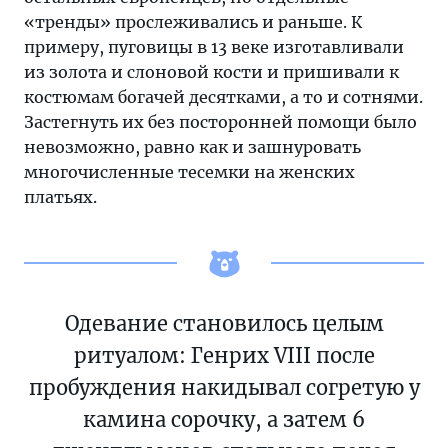
как
«тренды» прослеживались и раньше. К
менялись
примеру, пуговицы в 13 веке изготавливали
их
из золота и слоновой кости и пришивали к
модные
костюмам богачей десятками, а то и сотнями.
привычки
Застегнуть их без посторонней помощи было
на
невозможно, равно как и зашнуровать
протяжении
многочисленные тесемки на женских
веков
платьях.
Одевание становилось целым
ритуалом: Генрих VIII после
пробуждения накидывал согретую у
камина сорочку, а затем 6