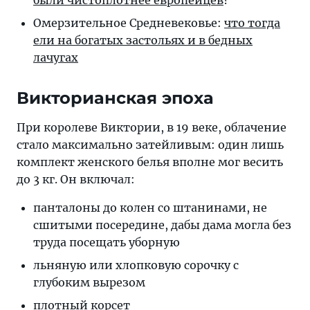
были чистоплотнее европейцев
?
Омерзительное Средневековье:
что тогда
ели на богатых застольях и в бедных
лачугах
Викторианская эпоха
При королеве Виктории, в 19 веке, облачение
стало максимально затейливым: один лишь
комплект женского белья вполне мог весить
до 3 кг. Он включал:
панталоны до колен со штанинами, не
сшитыми посередине, дабы дама могла без
труда посещать уборную
льняную или хлопковую сорочку с
глубоким вырезом
плотный корсет