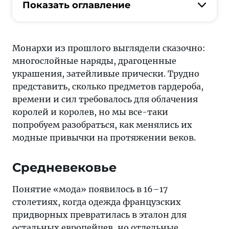
сколько
Показать оглавление
предметов
гардероба,
времени
Монархи из прошлого выглядели сказочно:
и
многослойные наряды, драгоценные
сил
украшения, затейливые прически. Трудно
требовалось
представить, сколько предметов гардероба,
для
времени и сил требовалось для облачения
облачения
королей и королев, но мы все-таки
королей
попробуем разобраться, как менялись их
и
модные привычки на протяжении веков.
королев,
но
Средневековье
мы
все-
Понятие «мода» появилось в 16–17
таки
столетиях, когда одежда французских
попробуем
придворных превратилась в эталон для
разобраться,
остальных европейцев, но отдельные