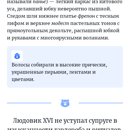
называли
панье
) — легкий каркас из китового
уса, делавший юбку невероятно пышной.
Следом шли нижнее платье
фрепон
с тесным
лифом и верхнее
модест
пастельных тонов с
прямоугольным декольте, распашной юбкой
и рукавами с многоярусными воланами.
Волосы собирали в высокие прически,
украшенные перьями, лентами и
цветами.
Людовик XVI не уступал супруге в
изысканности гардероба и ритуалов,