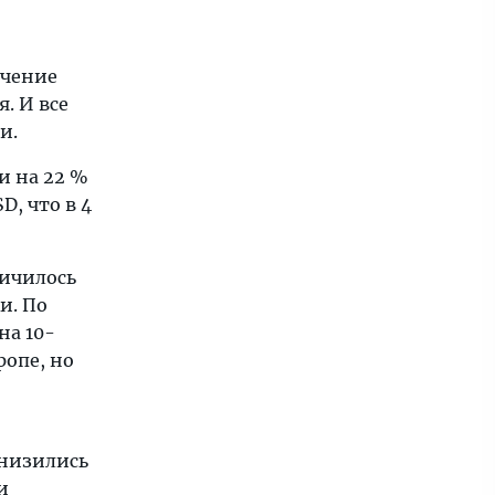
ичение
. И все
и.
и на 22 %
D, что в 4
личилось
и. По
на 10-
ропе, но
снизились
и