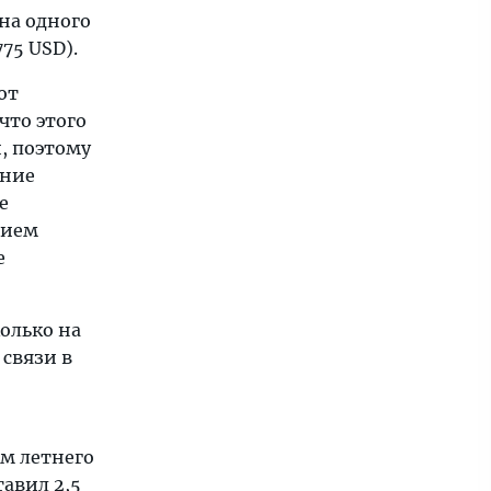
на одного
75 USD).
от
что этого
, поэтому
ение
е
рием
е
колько на
 связи в
ем летнего
авил 2,5