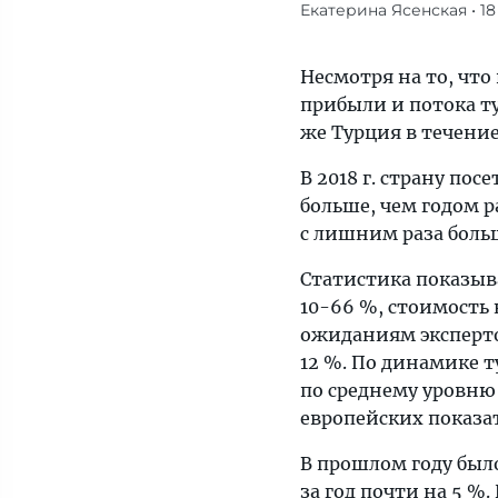
Екатерина Ясенская
• 1
Несмотря
на
то,
Несмотря на то, чт
что
прибыли и потока ту
в
же Турция в течение
прошлом
В 2018 г. страну по
году
больше, чем годом р
турецкие
с лишним раза боль
отельеры
отметили
Статистика показыва
увеличение
10-66 %, стоимость 
прибыли
ожиданиям эксперто
и
12 %. По динамике т
потока
по среднему уровню
туристов,
европейских показа
в
расчете
В прошлом году был
на
за год почти на 5 %