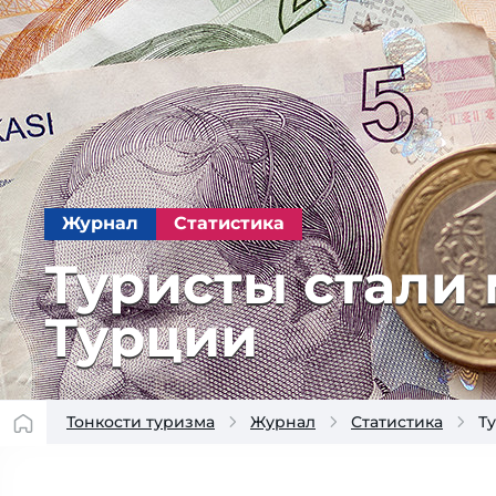
Журнал
Статистика
Туристы стали 
Турции
Тонкости туризма
Журнал
Статистика
Т