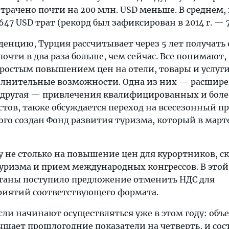
рачено почти на 200 млн. USD меньше. В среднем, 
47 USD трат (рекорд был зафиксирован в 2014 г. — 7
денцию, Турция рассчитывает через 5 лет получать 
очти в два раза больше, чем сейчас. Все понимают, 
простым повышением цен на отели, товары и услуги
олнительные возможности. Одна из них — расшир
, другая — привлечения квалифицированных и боле
стов, также обсуждается переход на всесезонный п
ого создан Фонд развития туризма, который в март
у не столько на повышение цен для курортников, с
уризма и прием международных конгрессов. В этой
ганы поступило предложение отменить НДС для
риятий соответствующего формата.
ли начинают осуществляться уже в этом году: объ
шает прошлогодние показатели на четверть, и сост