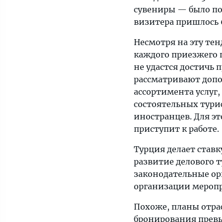
одного
сувениры — было пот
гостя
визитера пришлось 6
доход
Несмотря на эту тен
уменьшился.
каждого приезжего п
И
не удастся достичь 
все
рассматривают доп
же
ассортимента услуг
Турция
состоятельных тури
в
иностранцев. Для эт
течение
приступит к работе.
5
лет
Турция делает ставк
планирует
развитие делового т
удвоить
законодательные ор
турпоток
организации мероп
и
доходы
Похоже, планы отрас
отрасли.
бронирования превы