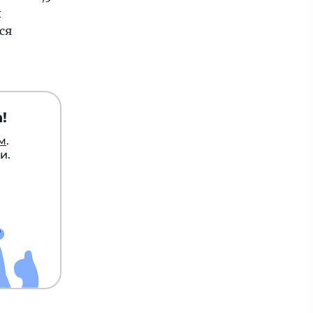
ы
ся
!
м
.
и.