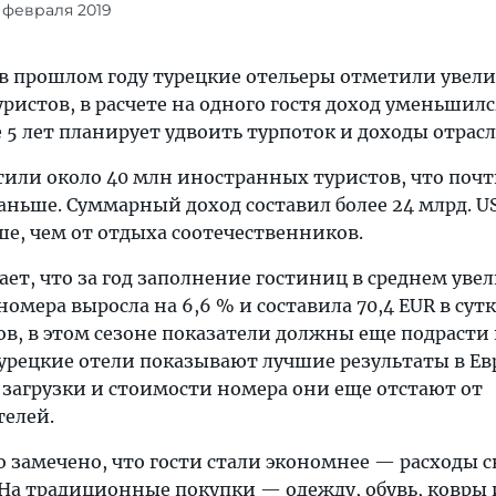
8 февраля 2019
о в прошлом году турецкие отельеры отметили увел
ристов, в расчете на одного гостя доход уменьшился
 5 лет планирует удвоить турпоток и доходы отрасл
сетили около 40 млн иностранных туристов, что почт
аньше. Суммарный доход составил более 24 млрд. US
ше, чем от отдыха соотечественников.
ет, что за год заполнение гостиниц в среднем уве
номера выросла на 6,6 % и составила 70,4 EUR в сутк
в, в этом сезоне показатели должны еще подрасти 
урецкие отели показывают лучшие результаты в Ев
 загрузки и стоимости номера они еще отстают от
телей.
о замечено, что гости стали экономнее — расходы 
. На традиционные покупки — одежду, обувь, ковры 