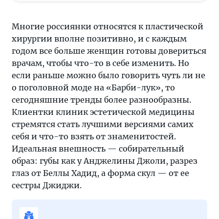
губы как
у
Многие россиянки относятся к пластической
Анджелины
хирургии вполне позитивно, и с каждым
Джоли,
годом все больше женщин готовы довериться
разрез
врачам, чтобы что-то в себе изменить. Но
глаз от
если раньше можно было говорить чуть ли не
Беллы
о поголовной моде на «Барби-лук», то
Хадид,
сегодняшние тренды более разнообразны.
а
Клиентки клиник эстетической медицины
форма
стремятся стать лучшими версиями самих
скул —
себя и что-то взять от знаменитостей.
от
Идеальная внешность — собирательный
ее
образ: губы как у Анджелины Джоли, разрез
сестры
глаз от Беллы Хадид, а форма скул — от ее
Джиджи
сестры Джиджи.