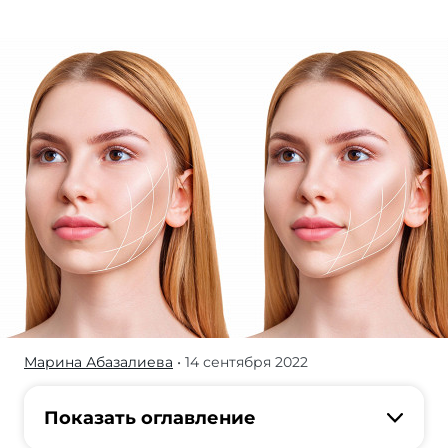
Марина Абазалиева
• 14 сентября 2022
Идеальная
внешность —
собирательный
Показать оглавление
образ: