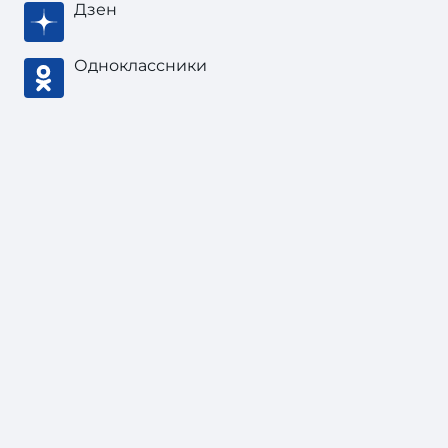
Дзен
Одноклассники
Тонкости туризма
, 2003 — 2026
В соответствии с законом об
авторских
правах
при цитировании материала
«Журнал/Фреш из щавеля, свежие
театральные сплетни и полеты наяву: 7 идей
для незабываемого уикенда в Ярославле»
активная индексируемая ссылка на источник
обязательна.
Карта сайта
Нашли ошибку?