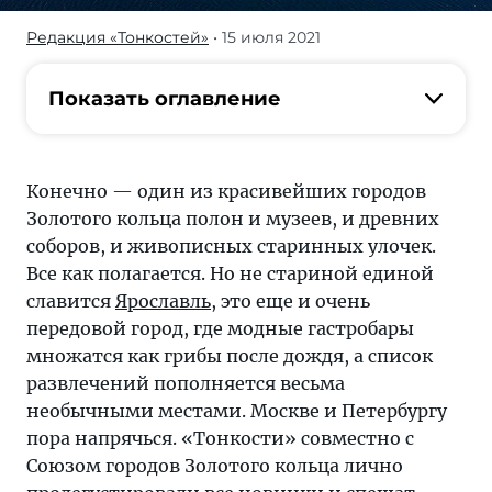
Редакция «Тонкостей»
• 15 июля 2021
Не
стариной
единой
Показать оглавление
славится
Ярославль
—
Конечно — один из красивейших городов
это
Золотого кольца полон и музеев, и древних
еще
соборов, и живописных старинных улочек.
и
Все как полагается. Но не стариной единой
очень
славится
Ярославль
, это еще и очень
передовой
передовой город, где модные гастробары
город,
множатся как грибы после дождя, а список
где
развлечений пополняется весьма
модные
необычными местами. Москве и Петербургу
гастропабы
пора напрячься. «Тонкости» совместно с
множатся
Союзом городов Золотого кольца лично
как