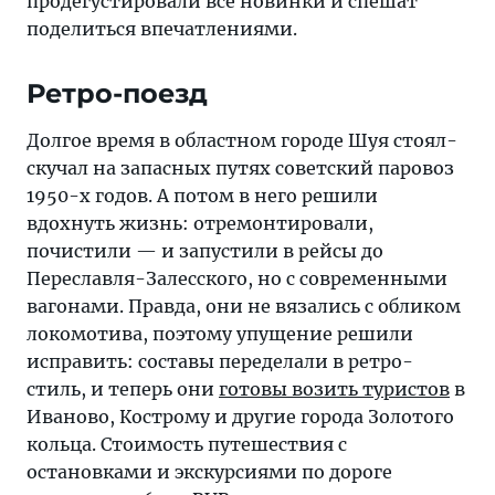
продегустировали все новинки и спешат
грибы
поделиться впечатлениями.
после
дождя,
Ретро-поезд
а
список
Долгое время в областном городе Шуя стоял-
развлечений
скучал на запасных путях советский паровоз
пополняется
1950-х годов. А потом в него решили
весьма
вдохнуть жизнь: отремонтировали,
необычными
почистили — и запустили в рейсы до
местами.
Переславля-Залесского, но с современными
вагонами. Правда, они не вязались с обликом
локомотива, поэтому упущение решили
исправить: составы переделали в ретро-
стиль, и теперь они
готовы возить туристов
в
Иваново, Кострому и другие города Золотого
кольца. Стоимость путешествия с
остановками и экскурсиями по дороге