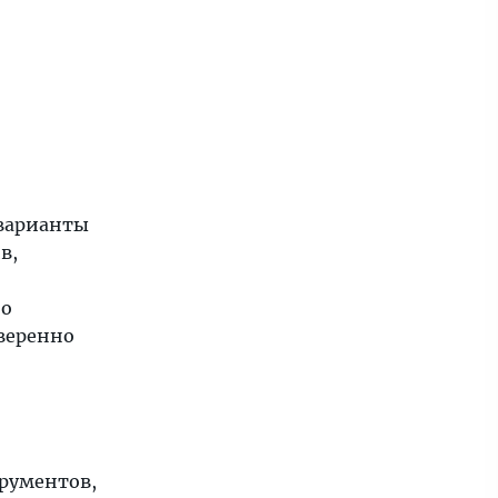
 варианты
в,
но
уверенно
трументов,