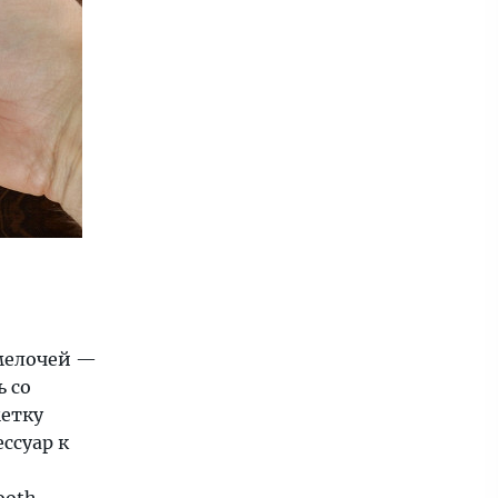
 мелочей —
 со
метку
ссуар к