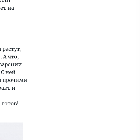
ooth-
ет на
 растут,
 А что,
оварении
 С ней
и прочими
ракт и
 готов!