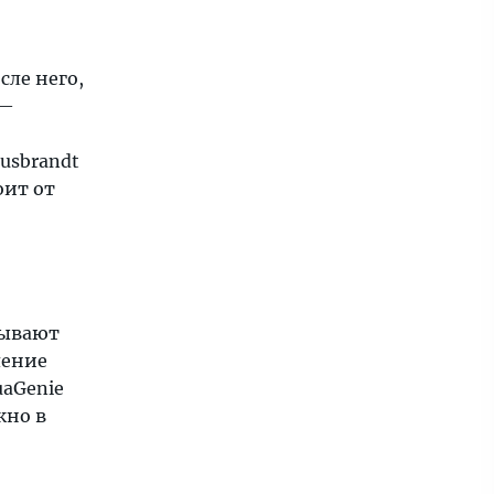
сле него,
 —
usbrandt
оит от
зывают
ление
aGenie
жно в