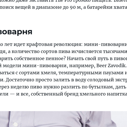
жно даже заставить Tile Pro громко пищать: Bluet
поиск вещей в диапазоне до 90 м, а батарейки хвата
воварня
ко лет идет крафтовая революция: мини-пивоварни
дя, а количество сортов пива исчисляется тысячами.
арить собственное пенное? Начать свой путь в пив
 модели мини-пивоварни, например, Beer Zavodik.
аться с сортами хмеля, температурными паузами 
 Достаточно просто залить в воду солодовый экст
ерез неделю пиво нужно разлить по бутылкам, дать
ели — и все, собственный бренд хмельного напитка