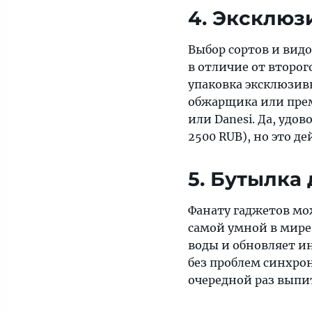
4. Эксклюз
Выбор сортов и видо
в отличие от второ
упаковка эксклюзив
обжарщика или прем
или Danesi. Да, удо
2500 RUB), но это д
5. Бутылка
Фанату гаджетов мо
самой умной в мире
воды и обновляет 
без проблем синхро
очередной раз выпи