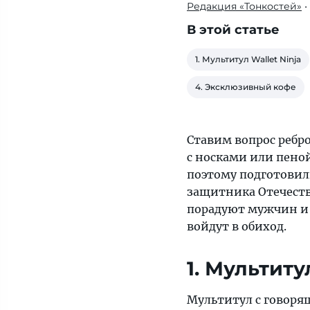
Редакция «Тонкостей»
•
Ставим
вопрос
В этой статье
ребром:
«Что
1. Мультитул Wallet Ninja
подарить
4. Эксклюзивный кофе
мужчинам
на
23
Ставим вопрос ребр
февраля?».
с носками или пеной
Только,
поэтому подготовили
чур,
защитника Отечест
носки
порадуют мужчин и т
или
войдут в обиход.
пену
для
1. Мультиту
бритья
не
Мультитул с говоря
предлагать!