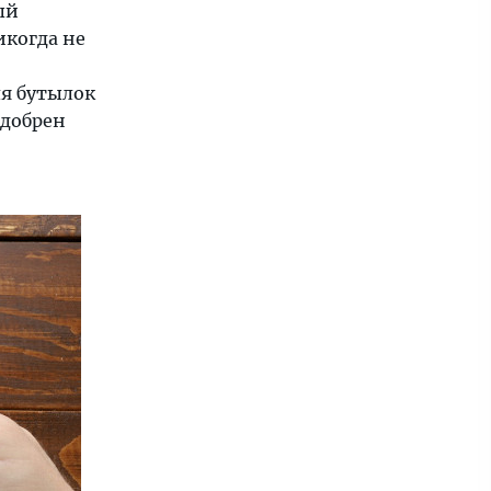
ый
икогда не
я бутылок
одобрен