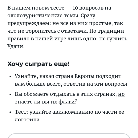
на
В нашем новом тесте — 10 вопросов на
рейс
околотуристические темы. Сразу
«Тонкости
предупреждаем: не все из них простые, так
туризма»
что не торопитесь с ответами. По традиции
—
правило в нашей игре лишь одно: не гуглить.
новые
Удачи!
знания.
На
борт
Хочу сыграть еще!
приглашаются
Узнайте, какая страна Европы подходит
все
вам больше всего,
ответив на эти вопросы
желающие!
В
Вы обожаете отдыхать в этих странах,
но
нашем
знаете ли вы их флаги?
новом
Тест: узнайте авиакомпанию
по части ее
тесте
логотипа
—
10