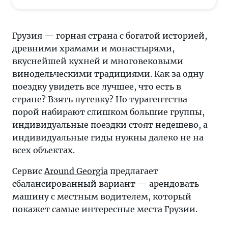
сбалансированный
вариант
—
Грузия — горная страна с богатой историей,
арендовать
древними храмами и монастырями,
машину
вкуснейшей кухней и многовековыми
с
винодельческими традициями. Как за одну
местным
поездку увидеть все лучшее, что есть в
водителем,
стране? Взять путевку? Но турагентства
который
порой набирают слишком большие группы,
покажет
индивидуальные поездки стоят недешево, а
самые
индивидуальные гиды нужны далеко не на
интересные
всех объектах.
места
Сервис
Around Georgia
предлагает
Грузии.
сбалансированный вариант — арендовать
машину с местным водителем, который
покажет самые интересные места Грузии.