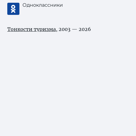
Одноклассники
Тонкости туризма
, 2003 — 2026
В соответствии с законом об
авторских
правах
при цитировании материала
«Журнал/Экскурсии по Грузии с местными
водителями по доступным ценам» активная
индексируемая ссылка на источник
обязательна.
Карта сайта
Нашли ошибку?
Выделите ее и нажмите Ctrl+Enter