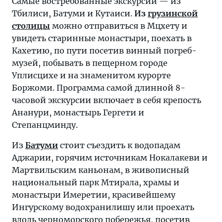
Самые востребованные экскурсии — из
Тбилиси, Батуми и Кутаиси.
Из
грузинской
столицы
можно отправиться в Мцхету и
увидеть старинные монастыри, поехать в
Кахетию, по пути посетив винный погреб-
музей, побывать в пещерном городе
Уплисцихе и на знаменитом курорте
Боржоми. Программа самой длинной 8-
часовой экскурсии включает в себя крепость
Ананури, монастырь Гергети и
Степанцминду.
Из
Батуми
стоит съездить к водопадам
Аджарии, горячим источникам Нокалакеви и
Мартвильским каньонам, в живописный
национальный парк Мтирала, храмы и
монастыри Имеретии, красивейшему
Ингурскому водохранилишу или проехать
вдоль черноморского побережья, посетив