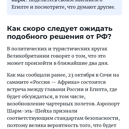
При
Египте и посмотрите, что думают другие.
этом
перевозчики,
осуществляющие
Как скоро следует ожидать
рейсы
подобного решения от РФ?
на
Южный
В политических и туристических кругах
Синай,
Великобритании говорят о том, что это
будут
может произойти в ближайшие два дня.
обязаны
Как мы сообщали ранее, 23 октября в Сочи на
следовать
саммите «Россия — Африка» состоится
специальным
встреча между главами России и Египта, где
протоколам
будет обсуждаться, в том числе,
для
возобновление чартерных полетов. Аэропорт
того,
Шарм-эль-Шейха признали
чтобы
соответствующим стандартам безопасности,
дополнительно
поэтому велика вероятность того, что будет
обезопасить