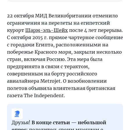
признали
соответствующим
22 октября МИД Великобритании отменило
стандартам
ограничения на перелеты на египетский
безопасности,
курорт
Шарм-эль-Шейх
после 4 лет перерыва.
поэтому
С октября 2015 г. прямое чартерное сообщение
велика
с городами Египта, расположенными на
вероятность
побережье Красного моря, закрыли несколько
того,
стран, включая Россию. Эта мера была
что
предпринята в связи с терактом,
будет
совершенным на борту российского
дан
авиалайнера Metrojet. О возобновлении
зеленый
полетов объявила влиятельная британская
свет
газета The Independent.
прямому
авиасообщению
с
красноморскими
Друзья!
В конце статьи — небольшой
курортами.
опрос
: поделитесь своим мнением о