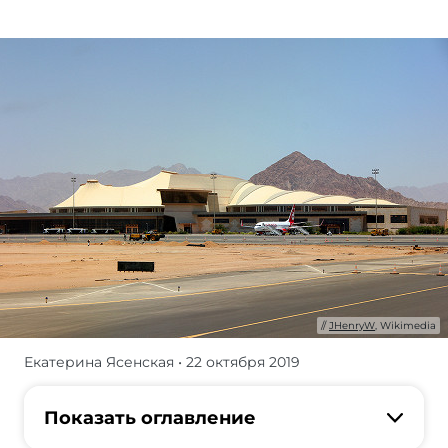
JHenryW
, Wikimedia
Екатерина Ясенская
• 22 октября 2019
Аэропорт
Шарм-
эль-
Показать оглавление
Шейха