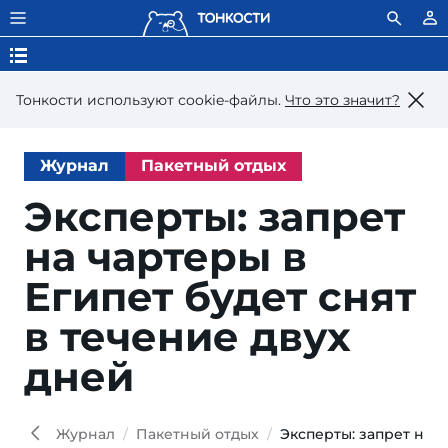
Тонкости используют сookie-файлы.
Что это значит?
Журнал
Пакетный отдых
Эксперты: запрет
на чартеры в
Египет будет снят
в течение двух
дней
JHe
Wiki
Журнал
Пакетный отдых
Эксперты: запрет на ч